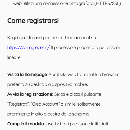
web utilizzi una connessione crittografata (HTTPS/SSL).
Come registrarsi
Segui questi passi per creare il tuo account su
https://zonagiocoit.it/
. Il processo è progettato per essere
lineare.
Visita la homepage
: Apri il sito web tramite il tuo browser
preferito su desktop o dispositivo mobile.
Avvia la registrazione
: Cerca e clicca il pulsante
“Registrati”, “Crea Account” o simile, solitamente
prominente in alto a destra dello schermo.
Compila il modulo
: Inserisci con precisione tutti i dati