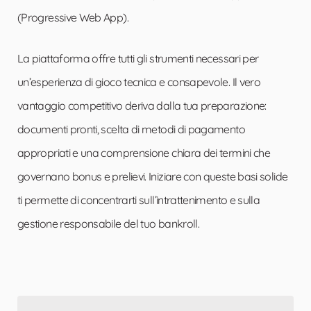
(Progressive Web App).
La piattaforma offre tutti gli strumenti necessari per
un’esperienza di gioco tecnica e consapevole. Il vero
vantaggio competitivo deriva dalla tua preparazione:
documenti pronti, scelta di metodi di pagamento
appropriati e una comprensione chiara dei termini che
governano bonus e prelievi. Iniziare con queste basi solide
ti permette di concentrarti sull’intrattenimento e sulla
gestione responsabile del tuo bankroll.