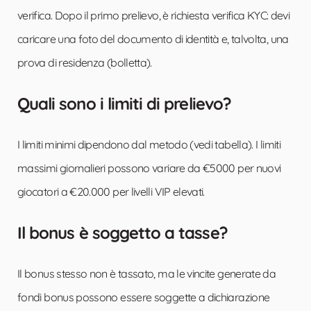
verifica. Dopo il primo prelievo, è richiesta verifica KYC: devi
caricare una foto del documento di identità e, talvolta, una
prova di residenza (bolletta).
Quali sono i limiti di prelievo?
I limiti minimi dipendono dal metodo (vedi tabella). I limiti
massimi giornalieri possono variare da €5000 per nuovi
giocatori a €20.000 per livelli VIP elevati.
Il bonus è soggetto a tasse?
Il bonus stesso non è tassato, ma le vincite generate da
fondi bonus possono essere soggette a dichiarazione