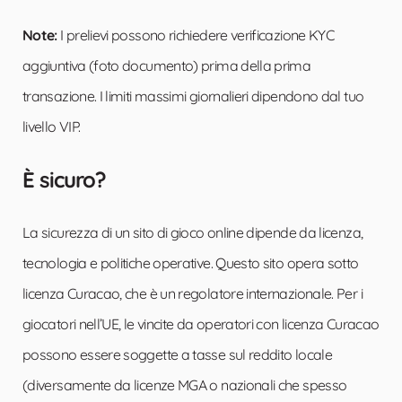
Note:
I prelievi possono richiedere verificazione KYC
aggiuntiva (foto documento) prima della prima
transazione. I limiti massimi giornalieri dipendono dal tuo
livello VIP.
È sicuro?
La sicurezza di un sito di gioco online dipende da licenza,
tecnologia e politiche operative. Questo sito opera sotto
licenza Curacao, che è un regolatore internazionale. Per i
giocatori nell’UE, le vincite da operatori con licenza Curacao
possono essere soggette a tasse sul reddito locale
(diversamente da licenze MGA o nazionali che spesso