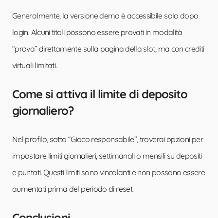
Generalmente, la versione demo è accessibile solo dopo
login. Alcuni titoli possono essere provati in modalità
“prova” direttamente sulla pagina della slot, ma con crediti
virtuali limitati.
Come si attiva il limite di deposito
giornaliero?
Nel profilo, sotto “Gioco responsabile”, troverai opzioni per
impostare limiti giornalieri, settimanali o mensili su depositi
e puntati. Questi limiti sono vincolanti e non possono essere
aumentati prima del periodo di reset.
Conclusioni