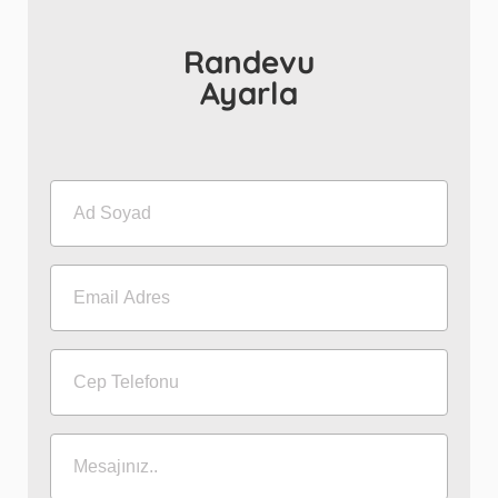
Randevu
Ayarla