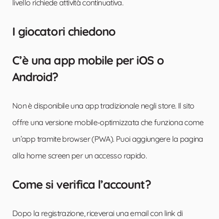
livello richiede attività continuativa.
I giocatori chiedono
C’è una app mobile per iOS o
Android?
Non è disponibile una app tradizionale negli store. Il sito
offre una versione mobile-optimizzata che funziona come
un’app tramite browser (PWA). Puoi aggiungere la pagina
alla home screen per un accesso rapido.
Come si verifica l’account?
Dopo la registrazione, riceverai una email con link di