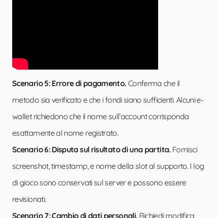
Scenario 5: Errore di pagamento.
Conferma che il
metodo sia verificato e che i fondi siano sufficienti. Alcuni e-
wallet richiedono che il nome sull’account corrisponda
esattamente al nome registrato.
Scenario 6: Disputa sul risultato di una partita.
Fornisci
screenshot, timestamp, e nome della slot al supporto. I log
di gioco sono conservati sul server e possono essere
revisionati.
Scenario 7: Cambio di dati personali.
Richiedi modifica