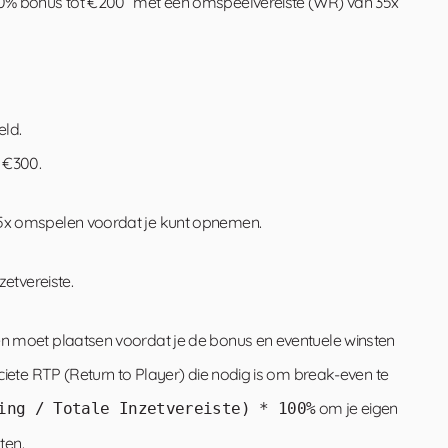
0% bonus tot €200” met een omspeelvereiste (WR) van 35x
ld.
= €300.
5x omspelen voordat je kunt opnemen.
zetvereiste.
n moet plaatsen voordat je de bonus en eventuele winsten
iete RTP (Return to Player) die nodig is om break-even te
om je eigen
ing / Totale Inzetvereiste) * 100%
ten.