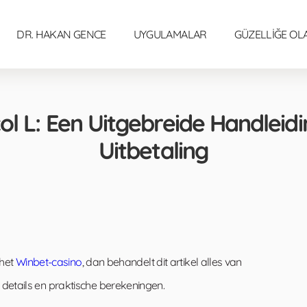
DR. HAKAN GENCE
UYGULAMALAR
GÜZELLIĞE O
l L: Een Uitgebreide Handleidi
Uitbetaling
 het
Winbet-casino
, dan behandelt dit artikel alles van
che details en praktische berekeningen.