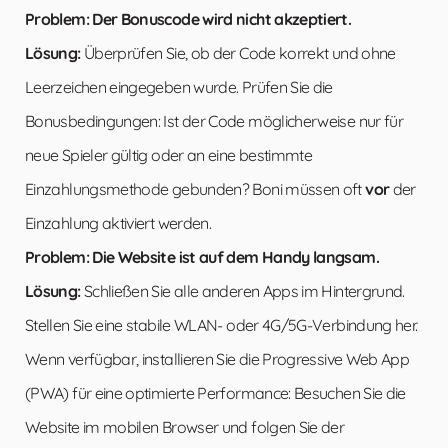
Problem: Der Bonuscode wird nicht akzeptiert.
Lösung:
Überprüfen Sie, ob der Code korrekt und ohne
Leerzeichen eingegeben wurde. Prüfen Sie die
Bonusbedingungen: Ist der Code möglicherweise nur für
neue Spieler gültig oder an eine bestimmte
Einzahlungsmethode gebunden? Boni müssen oft
vor
der
Einzahlung aktiviert werden.
Problem: Die Website ist auf dem Handy langsam.
Lösung:
Schließen Sie alle anderen Apps im Hintergrund.
Stellen Sie eine stabile WLAN- oder 4G/5G-Verbindung her.
Wenn verfügbar, installieren Sie die Progressive Web App
(PWA) für eine optimierte Performance: Besuchen Sie die
Website im mobilen Browser und folgen Sie der