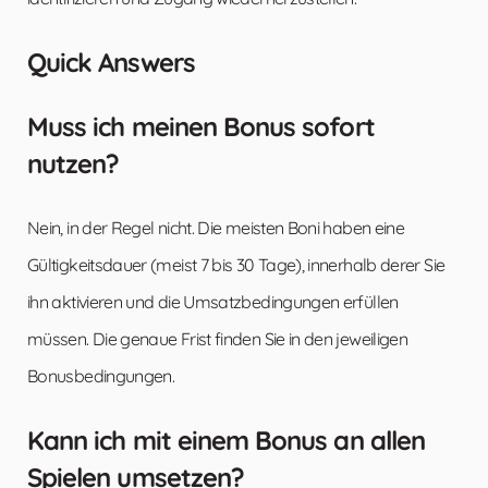
Quick Answers
Muss ich meinen Bonus sofort
nutzen?
Nein, in der Regel nicht. Die meisten Boni haben eine
Gültigkeitsdauer (meist 7 bis 30 Tage), innerhalb derer Sie
ihn aktivieren und die Umsatzbedingungen erfüllen
müssen. Die genaue Frist finden Sie in den jeweiligen
Bonusbedingungen.
Kann ich mit einem Bonus an allen
Spielen umsetzen?