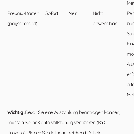
Met
Prepaid-Karten
Sofort
Nein
Nicht
Per
(paysafecard)
anwendbar
bud
Spi
Ein
mög
Au
erf
alt
Met
Wichtig:
Bevor Sie eine Auszahlung beantragen können,
müssen Sie Ihr Konto vollständig verifizieren (KYC-
Prozess). Planen Sie dafür ausreichend Zeit ein.