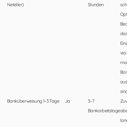
Neteller)
Stunden
sch
Opt
Bea
da
Ein
via
ma
Bon
aus
sind
Banküberweisung
1–3 Tage
Ja
3–7
Zuv
Bankarbeitstage
abe
la