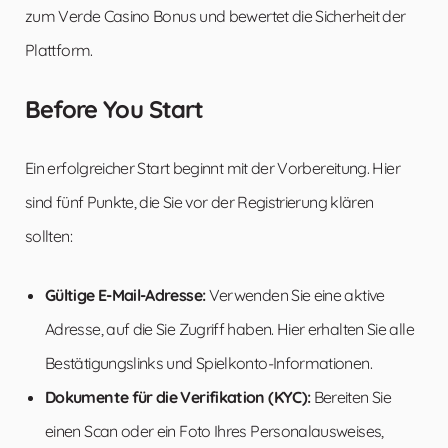
zum Verde Casino Bonus und bewertet die Sicherheit der
Plattform.
Before You Start
Ein erfolgreicher Start beginnt mit der Vorbereitung. Hier
sind fünf Punkte, die Sie vor der Registrierung klären
sollten:
Gültige E-Mail-Adresse:
Verwenden Sie eine aktive
Adresse, auf die Sie Zugriff haben. Hier erhalten Sie alle
Bestätigungslinks und Spielkonto-Informationen.
Dokumente für die Verifikation (KYC):
Bereiten Sie
einen Scan oder ein Foto Ihres Personalausweises,