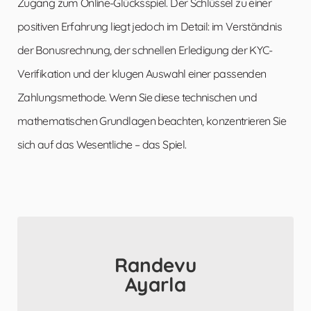
Zugang zum Online-Glücksspiel. Der Schlüssel zu einer
positiven Erfahrung liegt jedoch im Detail: im Verständnis
der Bonusrechnung, der schnellen Erledigung der KYC-
Verifikation und der klugen Auswahl einer passenden
Zahlungsmethode. Wenn Sie diese technischen und
mathematischen Grundlagen beachten, konzentrieren Sie
sich auf das Wesentliche – das Spiel.
Randevu
Ayarla