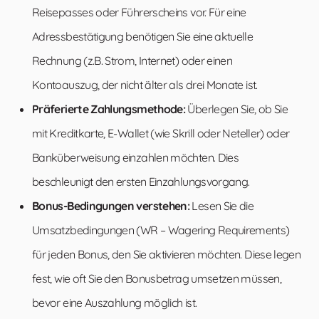
Reisepasses oder Führerscheins vor. Für eine
Adressbestätigung benötigen Sie eine aktuelle
Rechnung (z.B. Strom, Internet) oder einen
Kontoauszug, der nicht älter als drei Monate ist.
Präferierte Zahlungsmethode:
Überlegen Sie, ob Sie
mit Kreditkarte, E-Wallet (wie Skrill oder Neteller) oder
Banküberweisung einzahlen möchten. Dies
beschleunigt den ersten Einzahlungsvorgang.
Bonus-Bedingungen verstehen:
Lesen Sie die
Umsatzbedingungen (WR – Wagering Requirements)
für jeden Bonus, den Sie aktivieren möchten. Diese legen
fest, wie oft Sie den Bonusbetrag umsetzen müssen,
bevor eine Auszahlung möglich ist.