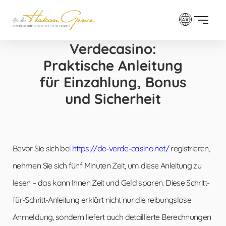
Verdecasino:
Praktische Anleitung
für Einzahlung, Bonus
und Sicherheit
Bevor Sie sich bei
https://de-verde-casino.net/
registrieren,
nehmen Sie sich fünf Minuten Zeit, um diese Anleitung zu
lesen – das kann Ihnen Zeit und Geld sparen. Diese Schritt-
für-Schritt-Anleitung erklärt nicht nur die reibungslose
Anmeldung, sondern liefert auch detaillierte Berechnungen