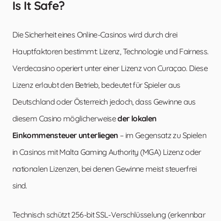
Is It Safe?
Die Sicherheit eines Online-Casinos wird durch drei
Hauptfaktoren bestimmt: Lizenz, Technologie und Fairness.
Verdecasino operiert unter einer Lizenz von Curaçao. Diese
Lizenz erlaubt den Betrieb, bedeutet für Spieler aus
Deutschland oder Österreich jedoch, dass Gewinne aus
diesem Casino möglicherweise
der lokalen
Einkommensteuer unterliegen
– im Gegensatz zu Spielen
in Casinos mit Malta Gaming Authority (MGA) Lizenz oder
nationalen Lizenzen, bei denen Gewinne meist steuerfrei
sind.
Technisch schützt 256-bit SSL-Verschlüsselung (erkennbar