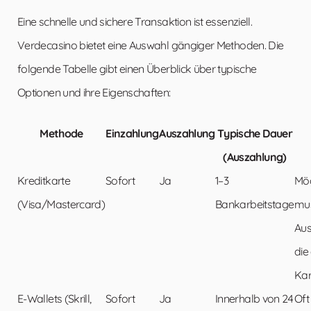
Eine schnelle und sichere Transaktion ist essenziell.
Verdecasino bietet eine Auswahl gängiger Methoden. Die
folgende Tabelle gibt einen Überblick über typische
Optionen und ihre Eigenschaften:
Methode
Einzahlung
Auszahlung
Typische Dauer
(Auszahlung)
Kreditkarte
Sofort
Ja
1–3
Mög
(Visa/Mastercard)
Bankarbeitstage
mus
Aus
die
Kar
E-Wallets (Skrill,
Sofort
Ja
Innerhalb von 24
Oft