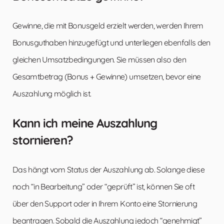
Gewinne, die mit Bonusgeld erzielt werden, werden Ihrem
Bonusguthaben hinzugefügt und unterliegen ebenfalls den
gleichen Umsatzbedingungen. Sie müssen also den
Gesamtbetrag (Bonus + Gewinne) umsetzen, bevor eine
Auszahlung möglich ist.
Kann ich meine Auszahlung
stornieren?
Das hängt vom Status der Auszahlung ab. Solange diese
noch “in Bearbeitung” oder “geprüft” ist, können Sie oft
über den Support oder in Ihrem Konto eine Stornierung
beantragen. Sobald die Auszahlung jedoch “genehmigt”