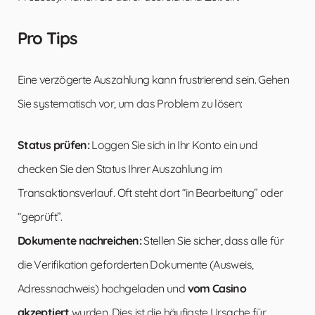
Pro Tips
Eine verzögerte Auszahlung kann frustrierend sein. Gehen
Sie systematisch vor, um das Problem zu lösen:
Status prüfen:
Loggen Sie sich in Ihr Konto ein und
checken Sie den Status Ihrer Auszahlung im
Transaktionsverlauf. Oft steht dort “in Bearbeitung” oder
“geprüft”.
Dokumente nachreichen:
Stellen Sie sicher, dass alle für
die Verifikation geforderten Dokumente (Ausweis,
Adressnachweis) hochgeladen und
vom Casino
akzeptiert
wurden. Dies ist die häufigste Ursache für