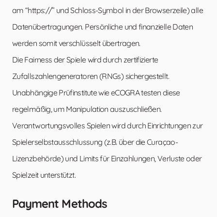
am “https://” und Schloss-Symbol in der Browserzeile) alle
Datenübertragungen. Persönliche und finanzielle Daten
werden somit verschlüsselt übertragen.
Die Fairness der Spiele wird durch zertifizierte
Zufallszahlengeneratoren (RNGs) sichergestellt.
Unabhängige Prüfinstitute wie eCOGRA testen diese
regelmäßig, um Manipulation auszuschließen.
Verantwortungsvolles Spielen wird durch Einrichtungen zur
Spielerselbstausschlussung (z.B. über die Curaçao-
Lizenzbehörde) und Limits für Einzahlungen, Verluste oder
Spielzeit unterstützt.
Payment Methods