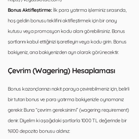
Bonus Aktifleştirme:
İlk para yatırma işleminiz sırasında,
hoş geldin bonusu teklifini aktifleştirmek için bir onay
kutusu veya promosyon kodu alanı görebilirsiniz. Bonus
şartlarını kabul ettiğinizi işaretleyin veya kodu girin. Bonus
bakiyeniz, ana bakiyenizden ayrı olarak görünecektir.
Çevrim (Wagering) Hesaplaması
Bonus kazançlarınızı nakit paraya çevirebilmeniz için, belirli
bir tutarı bonus ve para yatırma bakiyenizle oynamanız
gerekir. Buna “çevrim gereksinimi” (wagering requirement)
denir. Diyelim ki aşağıdaki şartlarla 1000 TL değerinde bir
%100 depozito bonusu aldınız: