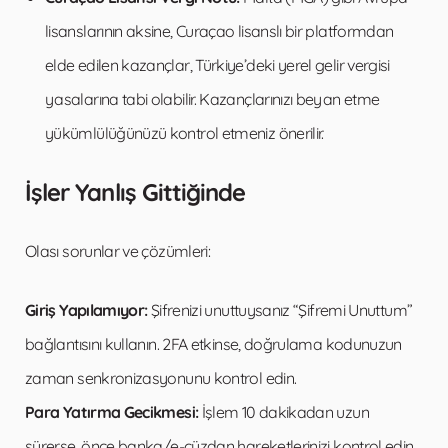
lisanslarının aksine, Curaçao lisanslı bir platformdan
elde edilen kazançlar, Türkiye’deki yerel gelir vergisi
yasalarına tabi olabilir. Kazançlarınızı beyan etme
yükümlülüğünüzü kontrol etmeniz önerilir.
İşler Yanlış Gittiğinde
Olası sorunlar ve çözümleri:
Giriş Yapılamıyor:
Şifrenizi unuttuysanız “Şifremi Unuttum”
bağlantısını kullanın. 2FA etkinse, doğrulama kodunuzun
zaman senkronizasyonunu kontrol edin.
Para Yatırma Gecikmesi:
İşlem 10 dakikadan uzun
sürerse, önce banka/e-cüzdan hareketlerinizi kontrol edin.