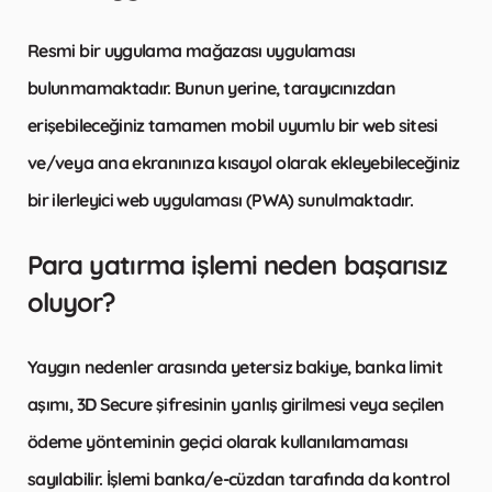
Resmi bir uygulama mağazası uygulaması
bulunmamaktadır. Bunun yerine, tarayıcınızdan
erişebileceğiniz tamamen mobil uyumlu bir web sitesi
ve/veya ana ekranınıza kısayol olarak ekleyebileceğiniz
bir ilerleyici web uygulaması (PWA) sunulmaktadır.
Para yatırma işlemi neden başarısız
oluyor?
Yaygın nedenler arasında yetersiz bakiye, banka limit
aşımı, 3D Secure şifresinin yanlış girilmesi veya seçilen
ödeme yönteminin geçici olarak kullanılamaması
sayılabilir. İşlemi banka/e-cüzdan tarafında da kontrol