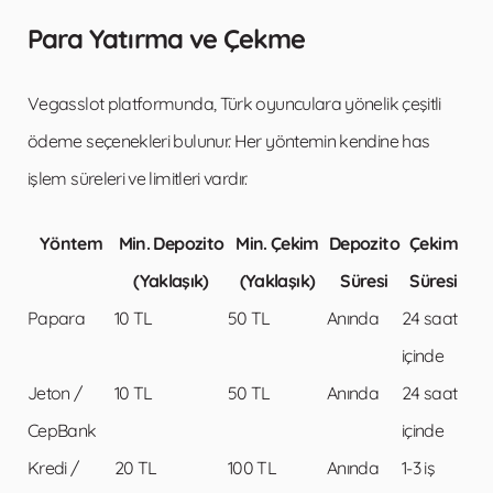
Para Yatırma ve Çekme
Vegasslot platformunda, Türk oyunculara yönelik çeşitli
ödeme seçenekleri bulunur. Her yöntemin kendine has
işlem süreleri ve limitleri vardır.
Yöntem
Min. Depozito
Min. Çekim
Depozito
Çekim
(Yaklaşık)
(Yaklaşık)
Süresi
Süresi
Papara
10 TL
50 TL
Anında
24 saat
içinde
Jeton /
10 TL
50 TL
Anında
24 saat
CepBank
içinde
Kredi /
20 TL
100 TL
Anında
1-3 iş