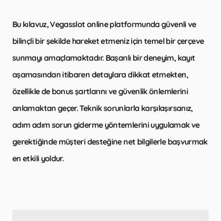
Bu kılavuz, Vegasslot online platformunda güvenli ve
bilinçli bir şekilde hareket etmeniz için temel bir çerçeve
sunmayı amaçlamaktadır. Başarılı bir deneyim, kayıt
aşamasından itibaren detaylara dikkat etmekten,
özellikle de bonus şartlarını ve güvenlik önlemlerini
anlamaktan geçer. Teknik sorunlarla karşılaşırsanız,
adım adım sorun giderme yöntemlerini uygulamak ve
gerektiğinde müşteri desteğine net bilgilerle başvurmak
en etkili yoldur.