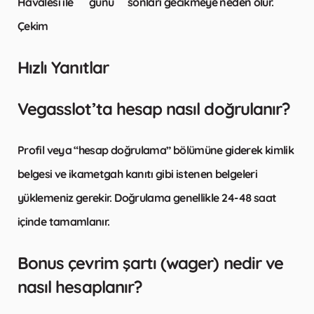
Havalesi ile
günü
sonları gecikmeye neden olur.
Çekim
Hızlı Yanıtlar
Vegasslot’ta hesap nasıl doğrulanır?
Profil veya “hesap doğrulama” bölümüne giderek kimlik
belgesi ve ikametgah kanıtı gibi istenen belgeleri
yüklemeniz gerekir. Doğrulama genellikle 24-48 saat
içinde tamamlanır.
Bonus çevrim şartı (wager) nedir ve
nasıl hesaplanır?