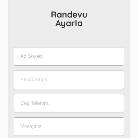
Randevu
Ayarla