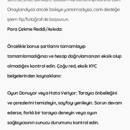
Onaylandıysa ancak bakiye yansımadıysa, canlı desteğe
işlem fişi/fotoğrafı ile başvurun.
Para Çekme Reddi/Askıda:
Öncelikle bonus şartlarını tamamlayıp
tamamlamadığınızı ve hesap doğrulamanızın eksik olup
olmadığını kontrol edin. Çoğu red, eksik KYC
belgelerinden kaynaklanır.
Oyun Donuyor veya Hata Veriyor:
Tarayıcı önbelleğini
ve çerezlerini temizleyin, sayfayı yenileyin. Sorun devam
ederse, farklı bir tarayıcı deneyin veya oyun
sağlayıcısının sunucu durumunu kontrol edin.