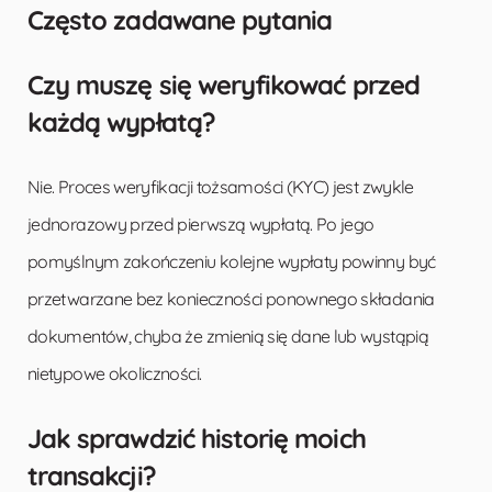
Często zadawane pytania
Czy muszę się weryfikować przed
każdą wypłatą?
Nie. Proces weryfikacji tożsamości (KYC) jest zwykle
jednorazowy przed pierwszą wypłatą. Po jego
pomyślnym zakończeniu kolejne wypłaty powinny być
przetwarzane bez konieczności ponownego składania
dokumentów, chyba że zmienią się dane lub wystąpią
nietypowe okoliczności.
Jak sprawdzić historię moich
transakcji?