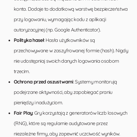
konta. Dodaje to dodatkową warstwę bezpieczeństwa
przy logowaniu, wymagając kodu z aplikacji
autoryzacyjnej (np. Google Authenticator).
Polityka haseł
: Hasła użytkowników są
przechowywane w zaszyfrowanej formie (hash). Nigdy
nie udostępniaj swoich danych logowania osobom
trzecim.
Ochrona przed oszustwami
: Systemy monitorują
podejrzane aktywności, aby zapobiegać praniu
pieniędzy i nadużyciom.
Fair Play
: Gry korzystają z generatorów liczb losowych
(RNG), które są regularnie audytowane przez
niezależne firmy, aby zapewnić uczciwość wyników.