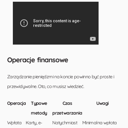
Operacje finansowe
Zarządzanie pieniędzmi na koncie powinno być proste i
przewidywalne. Oto, co musisz wiedzieć.
Operacja
Typowe
Czas
Uwagi
metody
przetwarzania
Wpłata
Karty, e-
Natychmiast
Minimalna wpłota