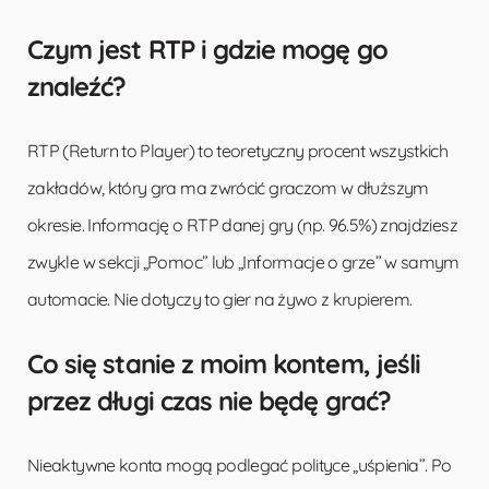
Czym jest RTP i gdzie mogę go
znaleźć?
RTP (Return to Player) to teoretyczny procent wszystkich
zakładów, który gra ma zwrócić graczom w dłuższym
okresie. Informację o RTP danej gry (np. 96.5%) znajdziesz
zwykle w sekcji „Pomoc” lub „Informacje o grze” w samym
automacie. Nie dotyczy to gier na żywo z krupierem.
Co się stanie z moim kontem, jeśli
przez długi czas nie będę grać?
Nieaktywne konta mogą podlegać polityce „uśpienia”. Po