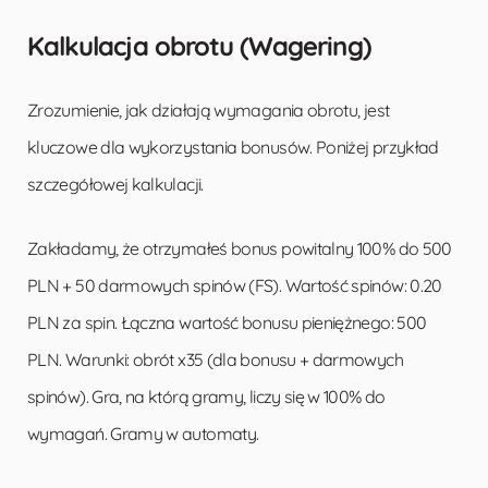
Kalkulacja obrotu (Wagering)
Zrozumienie, jak działają wymagania obrotu, jest
kluczowe dla wykorzystania bonusów. Poniżej przykład
szczegółowej kalkulacji.
Zakładamy, że otrzymałeś bonus powitalny 100% do 500
PLN + 50 darmowych spinów (FS). Wartość spinów: 0.20
PLN za spin. Łączna wartość bonusu pieniężnego: 500
PLN. Warunki: obrót x35 (dla bonusu + darmowych
spinów). Gra, na którą gramy, liczy się w 100% do
wymagań. Gramy w automaty.