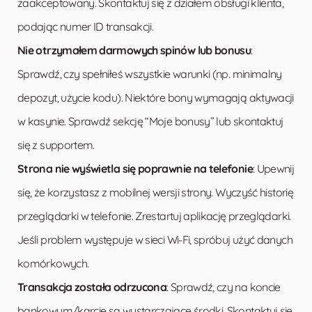
zaakceptowany. Skontaktuj się z działem obsługi klienta,
podając numer ID transakcji.
Nie otrzymałem darmowych spinów lub bonusu
:
Sprawdź, czy spełniłeś wszystkie warunki (np. minimalny
depozyt, użycie kodu). Niektóre bony wymagają aktywacji
w kasynie. Sprawdź sekcję “Moje bonusy” lub skontaktuj
się z supportem.
Strona nie wyświetla się poprawnie na telefonie
: Upewnij
się, że korzystasz z mobilnej wersji strony. Wyczyść historię
przeglądarki w telefonie. Zrestartuj aplikację przeglądarki.
Jeśli problem występuje w sieci Wi-Fi, spróbuj użyć danych
komórkowych.
Transakcja została odrzucona
: Sprawdź, czy na koncie
bankowym/karcie są wystarczające środki. Skontaktuj się