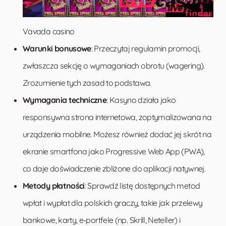
Vavada casino
Warunki bonusowe
: Przeczytaj regulamin promocji,
zwłaszcza sekcję o wymaganiach obrotu (wagering).
Zrozumienie tych zasad to podstawa.
Wymagania techniczne
: Kasyno działa jako
responsywna strona internetowa, zoptymalizowana na
urządzenia mobilne. Możesz również dodać jej skrót na
ekranie smartfona jako Progressive Web App (PWA),
co daje doświadczenie zbliżone do aplikacji natywnej.
Metody płatności
: Sprawdź listę dostępnych metod
wpłat i wypłat dla polskich graczy, takie jak przelewy
bankowe, karty, e-portfele (np. Skrill, Neteller) i