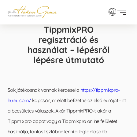
TippmixPRO
regisztráció és
használat – lépésről
lépésre útmutató
Sok játékosnak vannak kérdései a
https://tippmixpro-
hu.eu.com/
kapcsán, mielőtt befizetné az első euróját – itt
a becsületes válaszok. Akár TippmixPRO-t, akár a
Tippmixpro appot vagy a Tippmixpro online felületet
használja, fontos tisztában lenni a legfontosabb