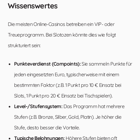
Wissenswertes
Die meisten Online-Casinos betreiben ein VIP- oder
Treueprogramm. Bei Slotozen könnte dies wie folgt
strukturiert sein:
Punkteverdienst (Compoints):
Sie sammeln Punkte für
jeden eingesetzten Euro, typischerweise mit einem
bestimmten Faktor (z.B. 1 Punkt pro 10 € Einsatz bei
Slots, 1 Punkt pro 20 € Einsatz bei Tischspielen).
Level-/Stufensystem:
Das Programm hat mehrere
Stufen (z.B. Bronze, Silber, Gold, Platin). Je höher die
Stufe, desto besser die Vorteile.
Typische Belohnungen:
Höhere Stufen bieten oft