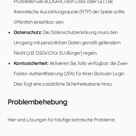
Prüfstellen wie eCOGRA, iTech Labs oder GLI. Die
theoretische Auszahlungsquote (RTP) der Spiele sollte
öffentlich einsehbar sein.
Datenschutz:
Die Datenschutzerklärung muss den
Umgang mit persönlichen Daten gemäß geltendem
Recht (z.B. DSGVO für EU-Bürger) regeln.
Kontosicherheit:
Aktivieren Sie, falls verfügbar, die Zwei-
Faktor-Authentifizierung (2FA) für Ihren Slotozen Login.
Dies fügt eine zusätzliche Sicherheitsebene hinzu.
Problembehebung
Hier sind Lösungen für häufige technische Probleme: