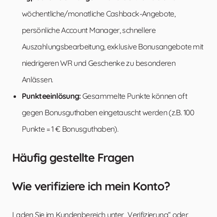
wöchentliche/monatliche Cashback-Angebote,
persönliche Account Manager, schnellere
Auszahlungsbearbeitung, exklusive Bonusangebote mit
niedrigeren WR und Geschenke zu besonderen
Anlässen.
Punkteeinlösung:
Gesammelte Punkte können oft
gegen Bonusguthaben eingetauscht werden (z.B. 100
Punkte = 1 € Bonusguthaben).
Häufig gestellte Fragen
Wie verifiziere ich mein Konto?
Laden Sie im Kundenbereich unter „Verifizierung“ oder