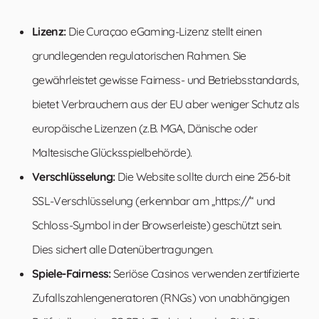
Lizenz:
Die Curaçao eGaming-Lizenz stellt einen
grundlegenden regulatorischen Rahmen. Sie
gewährleistet gewisse Fairness- und Betriebsstandards,
bietet Verbrauchern aus der EU aber weniger Schutz als
europäische Lizenzen (z.B. MGA, Dänische oder
Maltesische Glücksspielbehörde).
Verschlüsselung:
Die Website sollte durch eine 256-bit
SSL-Verschlüsselung (erkennbar am „https://“ und
Schloss-Symbol in der Browserleiste) geschützt sein.
Dies sichert alle Datenübertragungen.
Spiele-Fairness:
Seriöse Casinos verwenden zertifizierte
Zufallszahlengeneratoren (RNGs) von unabhängigen