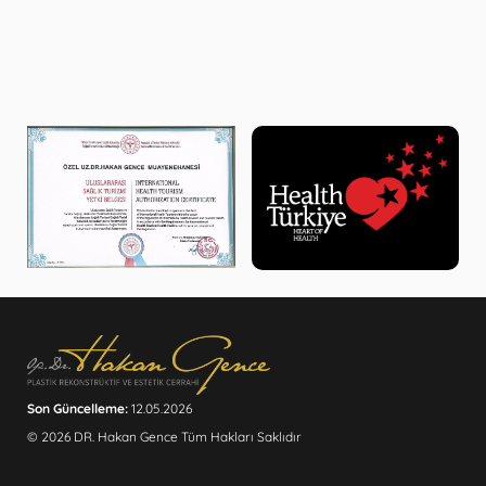
Son Güncelleme:
12.05.2026
© 2026 DR. Hakan Gence Tüm Hakları Saklıdır