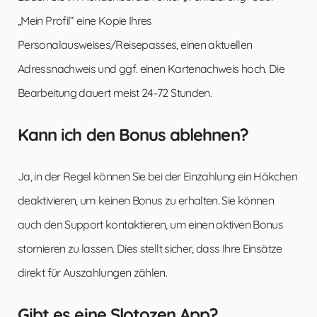
„Mein Profil“ eine Kopie Ihres
Personalausweises/Reisepasses, einen aktuellen
Adressnachweis und ggf. einen Kartenachweis hoch. Die
Bearbeitung dauert meist 24-72 Stunden.
Kann ich den Bonus ablehnen?
Ja, in der Regel können Sie bei der Einzahlung ein Häkchen
deaktivieren, um keinen Bonus zu erhalten. Sie können
auch den Support kontaktieren, um einen aktiven Bonus
stornieren zu lassen. Dies stellt sicher, dass Ihre Einsätze
direkt für Auszahlungen zählen.
Gibt es eine Slotozen App?