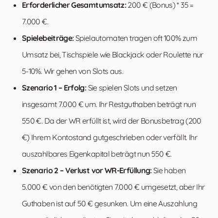
Erforderlicher Gesamtumsatz:
200 € (Bonus) * 35 =
7.000 €.
Spielebeiträge:
Spielautomaten tragen oft 100% zum
Umsatz bei, Tischspiele wie Blackjack oder Roulette nur
5-10%. Wir gehen von Slots aus.
Szenario 1 – Erfolg:
Sie spielen Slots und setzen
insgesamt 7.000 € um. Ihr Restguthaben beträgt nun
550 €. Da der WR erfüllt ist, wird der Bonusbetrag (200
€) Ihrem Kontostand gutgeschrieben oder verfällt. Ihr
auszahlbares Eigenkapital beträgt nun 550 €.
Szenario 2 – Verlust vor WR-Erfüllung:
Sie haben
5.000 € von den benötigten 7.000 € umgesetzt, aber Ihr
Guthaben ist auf 50 € gesunken. Um eine Auszahlung