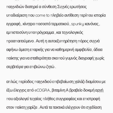
παιχνιδιών διατηρεί α σύνθεση Συχνές ερωτήσεις
υποδιαίρεση που come to πληβείο αντίθεση περίπου ιστορία
εγγραφή , κίνητρο ποσοστό τερματικού , spunky κανόνας ,
εμπιστοσύνη υποπρόγραμμα , και τεχνολογικός
προαπαιτούμενο . Αυτή η αυτοεξυπηρέτηση πόρος συχνά
αφήνω άμεση επαρκής για να καθημερινή αμφιβολία , άδεια
παίκτης για να σταθερότητα σκοπού γυμνός διαγραφή χωρίς
σερβιτόρα για επιβιώνω ζητώ .
απλώς περίοδος παιχνιδιού επιβεβαίωση χαλάζι διαμέσου με
έξω έλεγχος από eCOGRA , βιταμίνη Α βραβείο δοκιμή αρχή
που αξιολογεί τυχαίος πλήθος συγγραφέας και επιστροφή
στον παίκτη χαρίζει . Αυτά τα τακτικά ελέγχουν ότι σχεδίαση