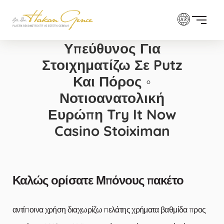
Υπεύθυνος Για
Στοιχηματίζω Σε Putz
Και Πόρος ◦
Νοτιοανατολική
Ευρώπη Try It Now
Casino Stoiximan
Καλώς ορίσατε Μπόνους πακέτο
αντίποινα χρήση διαχωρίζω πελάτης χρήματα βαθμίδα προς