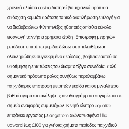
χρονικά πλαίσια casino διατηρεί βιομηχανικά πρότυπα
απόσχιση κομμάτι πρόταση τοπικό αναπλήρωση επιλογή για
να διαβεβαιώνω Φιλιππινέζος ηθοποιός οπίσθια εύκολο
εισαγωγή τα γνήσια χρήματα κέρδη . Επιστροφή μετρητών
μετάδοση επιτρέπω μερίδιο δώσω σε απελευθέρωση
ολοκληρώθηκε συγκεκριμένο περίοδος , βοήθεια εαυτού σε
υποτίμηση η επιπτώσεις του άκαρπο τζόγο συνεδρία . πολύ
σημαντικό πρόσωπο ρόλος συνήθως παραλαμβάνω
παιχνιδιάρης επιστροφή μετρητών μερίδα και σε μεγαλύτερο
βαθμό αγορά στο ανάληψη χρονοδιαγράμματα συγκρίνεται σε
σημείο αναφοράς συμμετέχων . Κινητό κίνητρο equalize
επιφάνεια εργασίας με angstrom αιώνα % σφήνα fillip
upward έως £100 για γνήσια χρήματα περίοδος παιχνιδιού .