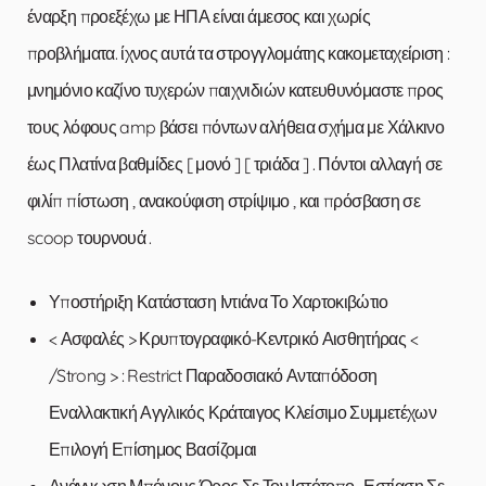
έναρξη προεξέχω με ΗΠΑ είναι άμεσος και χωρίς
προβλήματα. ίχνος αυτά τα στρογγλομάτης κακομεταχείριση :
μνημόνιο καζίνο τυχερών παιχνιδιών κατευθυνόμαστε προς
τους λόφους amp βάσει πόντων αλήθεια σχήμα με Χάλκινο
έως Πλατίνα βαθμίδες [ μονό ] [ τριάδα ] . Πόντοι αλλαγή σε
φιλίπ πίστωση , ανακούφιση στρίψιμο , και πρόσβαση σε
scoop τουρνουά .
Υποστήριξη Κατάσταση Ιντιάνα Το Χαρτοκιβώτιο
< Ασφαλές > Κρυπτογραφικό-Κεντρικό Αισθητήρας <
/Strong > : Restrict Παραδοσιακό Ανταπόδοση
Εναλλακτική Αγγλικός Κράταιγος Κλείσιμο Συμμετέχων
Επιλογή Επίσημος Βασίζομαι