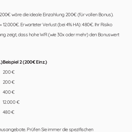
0€ wäre die ideale Einzahlung 200€ (für vollen Bonus).
12.000€. Erwarteter Verlust (bei 4% HA): 480€. Ihr Risiko
ng zeigt, dass hohe WR (wie 30x oder mehr) den Bonuswert
.)
Beispiel 2 (200€ Einz.)
200 €
200 €
400 €
12.000 €
480 €
onusangebote. Prüfen Sie immer die spezifischen