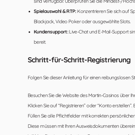
sind verfügbar. Überprüfen Sie die Mindest-/Höch
Spielauswahl & RTP:
Konzentrieren Sie sich auf S
Blackjack, Video Poker oder ausgewählte Slots.
Kundensupport:
Live-Chat und E-Mail-Support sin
bereit.
Schritt-für-Schritt-Registrierung
Folgen Sie dieser Anleitung für einen reibungslosen St
Besuchen Sie die Website des Martin-Casinos über Ih
Klicken Sie auf “Registrieren” oder “Konto erstellen”. 
Füllen Sie alle Pflichtfelder mit korrekten persönl
Diese müssen mit Ihren Ausweisdokumenten überei