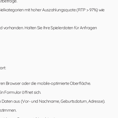
stbeträge.
pielkategorien mit hoher Auszahlungsquote (RTP > 97%) wie
d vorhanden. Halten Sie Ihre Spielerdaten für Anfragen
art:
ren Browser oder die mobile-optimierte Oberfläche.
Ein Formular öffnet sich.
ichen Daten aus (Vor- und Nachname, Geburtsdatum, Adresse).
nstimmen.