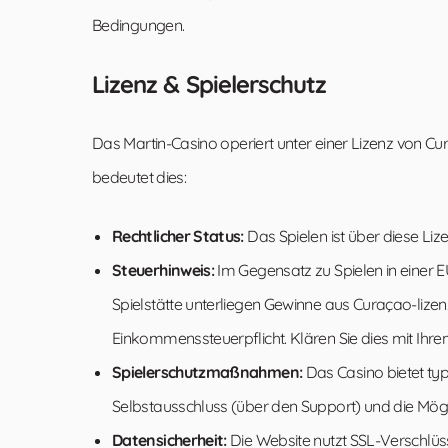
Bedingungen.
Lizenz & Spielerschutz
Das Martin-Casino operiert unter einer Lizenz von C
bedeutet dies:
Rechtlicher Status:
Das Spielen ist über diese Liz
Steuerhinweis:
Im Gegensatz zu Spielen in einer EU
Spielstätte unterliegen Gewinne aus Curaçao-lizen
Einkommenssteuerpflicht. Klären Sie dies mit Ihre
Spielerschutzmaßnahmen:
Das Casino bietet typi
Selbstausschluss (über den Support) und die Möglic
Datensicherheit:
Die Website nutzt SSL-Verschlüs