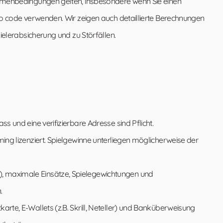
menbedingungen gelten, insbesondere wenn Sie einen
 code verwenden. Wir zeigen auch detaillierte Berechnungen
elerabsicherung und zu Störfällen.
s und eine verifizierbare Adresse sind Pflicht.
g lizenziert. Spielgewinne unterliegen möglicherweise der
 maximale Einsätze, Spielegewichtungen und
.
arte, E-Wallets (z.B. Skrill, Neteller) und Banküberweisung