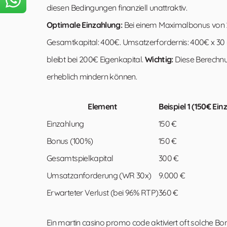
diesen Bedingungen finanziell unattraktiv.
Optimale Einzahlung:
Bei einem Maximalbonus von 20
Gesamtkapital: 400€. Umsatzerfordernis: 400€ x 30 = 
bleibt bei 200€ Eigenkapital.
Wichtig:
Diese Berechnu
erheblich mindern können.
Element
Beispiel 1 (150€ Einz
Einzahlung
150 €
Bonus (100%)
150 €
Gesamtspielkapital
300 €
Umsatzanforderung (WR 30x)
9.000 €
Erwarteter Verlust (bei 96% RTP)
360 €
Ein martin casino promo code aktiviert oft solche B