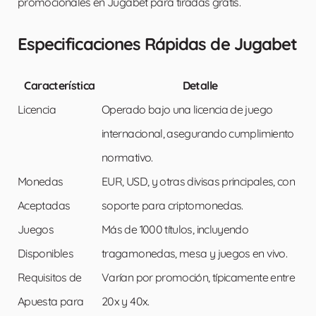
promocionales en Jugabet para tiradas gratis.
Especificaciones Rápidas de Jugabet
Característica
Detalle
Licencia
Operado bajo una licencia de juego
internacional, asegurando cumplimiento
normativo.
Monedas
EUR, USD, y otras divisas principales, con
Aceptadas
soporte para criptomonedas.
Juegos
Más de 1000 títulos, incluyendo
Disponibles
tragamonedas, mesa y juegos en vivo.
Requisitos de
Varían por promoción, típicamente entre
Apuesta para
20x y 40x.