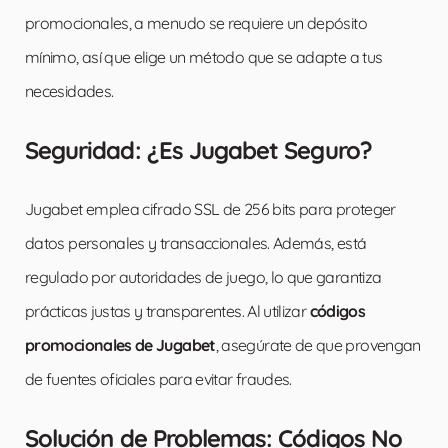
promocionales, a menudo se requiere un depósito
mínimo, así que elige un método que se adapte a tus
necesidades.
Seguridad: ¿Es Jugabet Seguro?
Jugabet emplea cifrado SSL de 256 bits para proteger
datos personales y transaccionales. Además, está
regulado por autoridades de juego, lo que garantiza
prácticas justas y transparentes. Al utilizar
códigos
promocionales de Jugabet
, asegúrate de que provengan
de fuentes oficiales para evitar fraudes.
Solución de Problemas: Códigos No