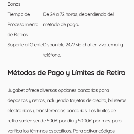
Bonos
Tiempo de
De 24 a 72 horas, dependiendo del
Procesamiento
método de pago.
de Retiros
Soporte al Cliente
Disponible 24/7 via chat en vivo, email y
teléfono.
Métodos de Pago y Límites de Retiro
Jugabet ofrece diversas opciones bancarias para
depósitos y retiros, incluyendo tarjetas de crédito, billeteras
electrónicas y transferencias bancarias. Los límites de
retiro suelen ser de 500€ por día y 5000€ por mes, pero
verifica los términos específicos. Para activar códigos