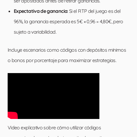
ser apostados antes de retirar ganancias.
Expectativa de ganancia
: Si el RTP del juego es del
96%, la ganancia esperada es 5€ × 0,96 = 4,80€, pero
sujeto a variabilidad.
Incluye escenarios como códigos con depósitos mínimos
o bonos por porcentaje para maximizar estrategias.
Video explicativo sobre cómo utilizar códigos