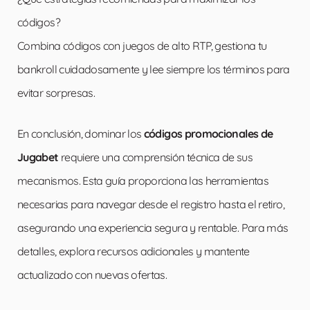
códigos?
Combina códigos con juegos de alto RTP, gestiona tu
bankroll cuidadosamente y lee siempre los términos para
evitar sorpresas.
En conclusión, dominar los
códigos promocionales de
Jugabet
requiere una comprensión técnica de sus
mecanismos. Esta guía proporciona las herramientas
necesarias para navegar desde el registro hasta el retiro,
asegurando una experiencia segura y rentable. Para más
detalles, explora recursos adicionales y mantente
actualizado con nuevas ofertas.