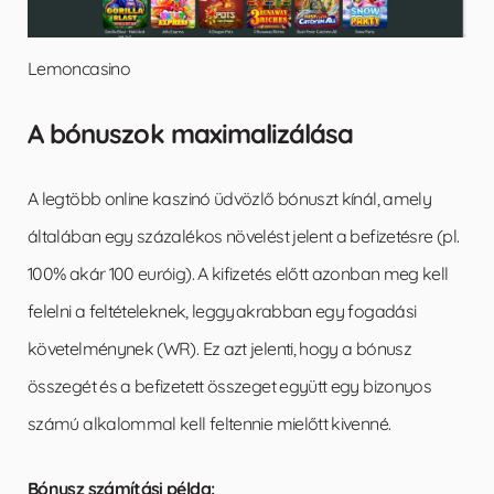
Lemoncasino
A bónuszok maximalizálása
A legtöbb online kaszinó üdvözlő bónuszt kínál, amely
általában egy százalékos növelést jelent a befizetésre (pl.
100% akár 100 euróig). A kifizetés előtt azonban meg kell
felelni a feltételeknek, leggyakrabban egy fogadási
követelménynek (WR). Ez azt jelenti, hogy a bónusz
összegét és a befizetett összeget együtt egy bizonyos
számú alkalommal kell feltennie mielőtt kivenné.
Bónusz számítási példa: