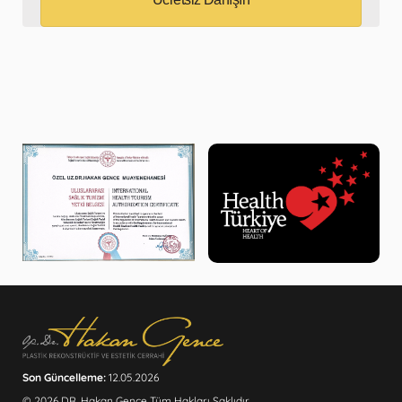
Son Güncelleme:
12.05.2026
© 2026 DR. Hakan Gence Tüm Hakları Saklıdır