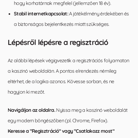
hogy korhatárnak megfelel (jellemzően 18 év).
Stabil internetkapcsolat:
A játékélmény érdekében és
a biztonságos bejelentkezés miatt szükséges.
Lépésről lépésre a regisztráció
Az alábbi lépések végigvezetik a regisztrációs folyamaton
a kaszinó weboldalán. A pontos elrendezés némileg
eltérhet, de a logika azonos. Kövesse sorban, és ne
hagyjon ki mezőt.
Navigáljon az oldalra.
Nyissa meg a kaszinó weboldalát
egy modern böngészőben (pl. Chrome, Firefox).
Keresse a “Regisztráció” vagy “Csatlakozz most”