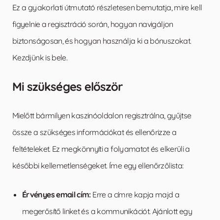
Ez a gyakorlati útmutató részletesen bemutatja, mire kell
figyelnie a regisztráció során, hogyan navigáljon
biztonságosan, és hogyan használja ki a bónuszokat.
Kezdjünk is bele.
Mi szükséges először
Mielőtt bármilyen kaszinóoldalon regisztrálna, gyűjtse
össze a szükséges információkat és ellenőrizze a
feltételeket. Ez megkönnyíti a folyamatot és elkerüli a
későbbi kellemetlenségeket. Íme egy ellenőrzőlista:
Érvényes email cím:
Erre a címre kapja majd a
megerősítő linket és a kommunikációt. Ajánlott egy