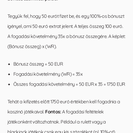
Tegyük fel, hogy 50 eurót fizet be, és egy 100%-os bónuszt
igényel, ami 50 euró extrat jelent. A teljes összeg 100 euró.
A fogadási követelmény 35x a bónusz összegére. A képlet:
(Bónusz összeg) x (WR).
Bónusz összeg = 50 EUR
Fogadási követelmény (WR) = 35x
Összes fogadási követelmény = 50 EUR x 35 = 1750 EUR
Tehát a kifizetés előtt 1750 euró értékben kell fogadnia a
kaszinó játékaival.
Fontos:
A fogadási feltételek
játékonként változhatnak. Például a rulett vagy a
blackjack játékok csak egy kis százalékot (pl. 10%-ot)