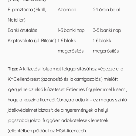
E-pénztárca (Skrill,
Azonnali
24 órán belül
Neteller)
Banki átutalás
1-3 banki nap
3-5 banki nap
Kriptovaluta (pl. Bitcoin)
1-6 blokk
1-6 blokk
megerősítés
megerősítés
Tipp:
A kifizetési folyamat felgyorsításához végezze el a
KYC ellenőrzést (azonosító és lakcímigazolás) mielőtt
igényelné az első kifizetését. Érdemes figyelemmel kísérni,
hogy a kaszinó licencét Curaçao adja ki – ez magas szintű
játékvédelmet biztosít, de a nyeremények a helyi
jogszabályoktól függően adókötelesek lehetnek
(ellentétben például az MGA-licenccel).