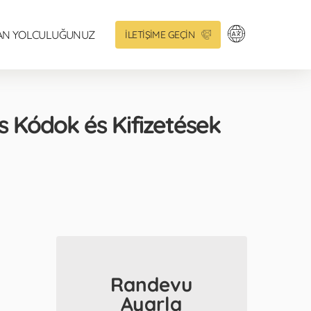
LAN YOLCULUĞUNUZ
İLETIŞIME GEÇIN
s Kódok és Kifizetések
Randevu
Ayarla