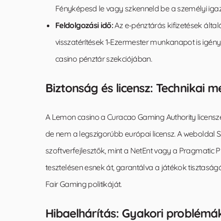
Fényképesd le vagy szkenneld be a személyi igaz
Feldolgozási idő:
Az e-pénztárás kifizetések ált
visszatérítések 1-Ezermester munkanapot is igény
casino pénztár szekciójában.
Biztonság és licensz: Technikai 
A Lemon casino a Curacao Gaming Authority licensze 
de nem a legszigorúbb európai licensz. A weboldal SSL 
szoftverfejlesztők, mint a NetEnt vagy a Pragmati
tesztelésen esnek át, garantálva a játékok tisztaságá
Fair Gaming politikáját.
Hibaelhárítás: Gyakori problém