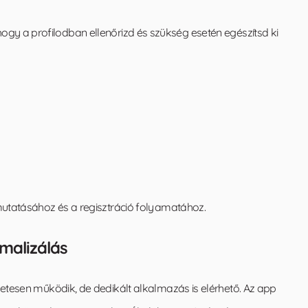
 hogy a profilodban ellenőrizd és szükség esetén egészítsd ki
tatásához és a regisztráció folyamatához.
imalizálás
esen működik, de dedikált alkalmazás is elérhető. Az app