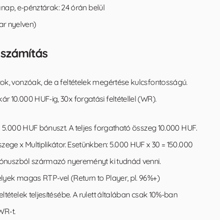
ap, e-pénztárak: 24 órán belül
ar nyelven)
 számítás
ok, vonzóak, de a feltételek megértése kulcsfontosságú.
 10.000 HUF-ig, 30x forgatási feltétellel (WR).
 5.000 HUF bónuszt. A teljes forgatható összeg 10.000 HUF.
ege x Multiplikátor. Esetünkben: 5.000 HUF x 30 = 150.000
 bónuszból származó nyereményt ki tudnád venni.
lyek magas RTP-vel (Return to Player, pl. 96%+)
tételek teljesítésébe. A rulett általában csak 10%-ban
WR-t.