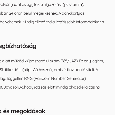
olványodat és egy lakcímigazolást (pl. számla).
alában 24 órán belül megérkeznek. A bankkártyás
be vehetnek. Mindig ellenőrizd a legfrissebb információkat a
megbízhatóság
alatt működik (jogszabályi szám: 365/JAZ). Ez egy legitim,
titkosítást (https://) használ, ami védi az adatátvitelt. A
c Play, független RNG (Random Number Generator)
t. Javasoljuk, hogy játszás előtt mindig olvasd el a casino
ák és megoldások