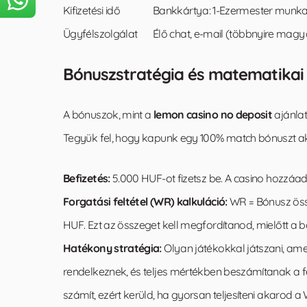
Kifizetési idő
Bankkártya: 1-Ezermester munkan
Ügyfélszolgálat
Élő chat, e-mail (többnyire magy
Bónuszstratégia és matematikai
A bónuszok, mint a
lemon casino no deposit
ajánlat
Tegyük fel, hogy kapunk egy 100% match bónuszt akár
Befizetés:
5.000 HUF-ot fizetsz be. A casino hozzáad
Forgatási feltétel (WR) kalkuláció:
WR = Bónusz össz
HUF. Ezt az összeget kell megfordítanod, mielőtt a
Hatékony stratégia:
Olyan játékokkal játszani, ame
rendelkeznek, és teljes mértékben beszámítanak a fel
számít, ezért kerüld, ha gyorsan teljesíteni akarod a 