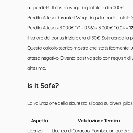
ne perdi 4€. Il nostro wagering totale è di 3.000€.
Perdita Attesa durante il Wagering = Importo Totale
Perdita Attesa = 3.000€ * (1 – 0.96) = 3.000€ * 0.04 =
1
Il valore del bonus iniziale era di 50€. Sottraendo la 
Questo calcolo teorico mostra che, statisticamente, u
atteso negativo. Diventa positivo solo con requisiti 
altissimo.
Is It Safe?
La valutazione della sicurezza si basa su diversi pilastri
Aspetto
Valutazione Tecnica
Licenza
Licenza di Curaçao. Fornisce un quadro 