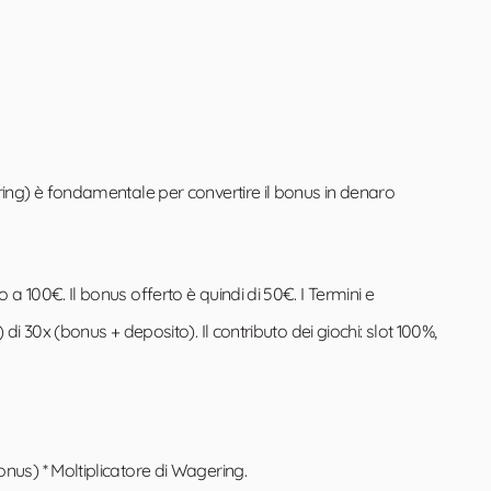
ring) è fondamentale per convertire il bonus in denaro
 100€. Il bonus offerto è quindi di 50€. I Termini e
di 30x (bonus + deposito). Il contributo dei giochi: slot 100%,
nus) * Moltiplicatore di Wagering.