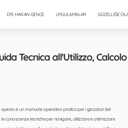
DR. HAKAN GENCE
UYGULAMALAR
GÜZELLIĞE O
ida Tecnica all'Utilizzo, Calcol
questo è un manuale operativo pratico per i giocatori del
e le conoscenze tecniche per navigare, utilizzare e ottimizzare