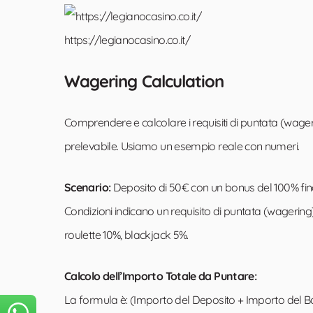
https://legianocasino.co.it/
Wagering Calculation
Comprendere e calcolare i requisiti di puntata (wage
prelevabile. Usiamo un esempio reale con numeri.
Scenario:
Deposito di 50€ con un bonus del 100% fino a
Condizioni indicano un requisito di puntata (wagering) 
roulette 10%, blackjack 5%.
Calcolo dell’Importo Totale da Puntare:
La formula è: (Importo del Deposito + Importo del Bo