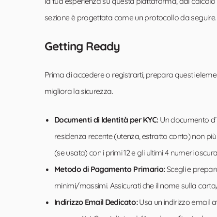
la tua esperienza su questa piattaforma, dal calcolo
sezione è progettata come un protocollo da seguire.
Getting Ready
Prima di accedere o registrarti, prepara questi elem
migliora la sicurezza.
Documenti di Identità per KYC:
Un documento d’id
residenza recente (utenza, estratto conto) non più
(se usata) con i primi 12 e gli ultimi 4 numeri oscurat
Metodo di Pagamento Primario:
Scegli e prepara 
minimi/massimi. Assicurati che il nome sulla cart
Indirizzo Email Dedicato:
Usa un indirizzo email at