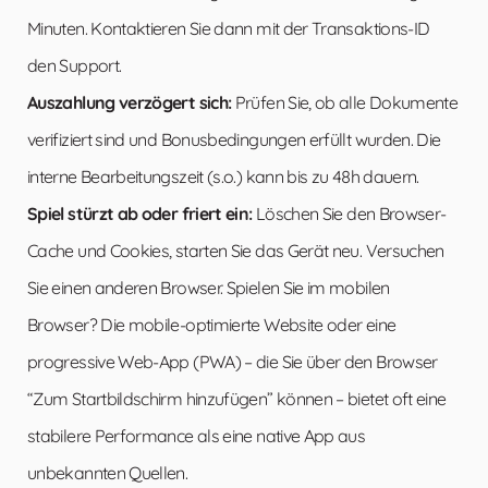
Minuten. Kontaktieren Sie dann mit der Transaktions-ID
den Support.
Auszahlung verzögert sich:
Prüfen Sie, ob alle Dokumente
verifiziert sind und Bonusbedingungen erfüllt wurden. Die
interne Bearbeitungszeit (s.o.) kann bis zu 48h dauern.
Spiel stürzt ab oder friert ein:
Löschen Sie den Browser-
Cache und Cookies, starten Sie das Gerät neu. Versuchen
Sie einen anderen Browser. Spielen Sie im mobilen
Browser? Die mobile-optimierte Website oder eine
progressive Web-App (PWA) – die Sie über den Browser
“Zum Startbildschirm hinzufügen” können – bietet oft eine
stabilere Performance als eine native App aus
unbekannten Quellen.