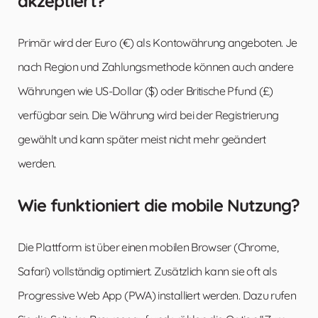
akzeptiert?
Primär wird der Euro (€) als Kontowährung angeboten. Je
nach Region und Zahlungsmethode können auch andere
Währungen wie US-Dollar ($) oder Britische Pfund (£)
verfügbar sein. Die Währung wird bei der Registrierung
gewählt und kann später meist nicht mehr geändert
werden.
Wie funktioniert die mobile Nutzung?
Die Plattform ist über einen mobilen Browser (Chrome,
Safari) vollständig optimiert. Zusätzlich kann sie oft als
Progressive Web App (PWA) installiert werden. Dazu rufen