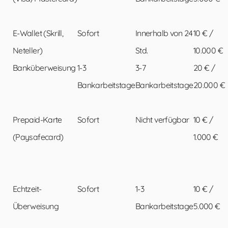
E-Wallet (Skrill,
Sofort
Innerhalb von 24
10 € /
Neteller)
Std.
10.000 €
Banküberweisung
1-3
3-7
20 € /
Bankarbeitstage
Bankarbeitstage
20.000 €
Prepaid-Karte
Sofort
Nicht verfügbar
10 € /
(Paysafecard)
1.000 €
Echtzeit-
Sofort
1-3
10 € /
Überweisung
Bankarbeitstage
5.000 €