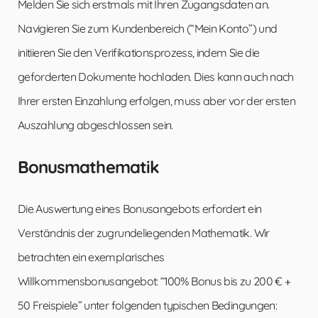
Melden Sie sich erstmals mit Ihren Zugangsdaten an.
Navigieren Sie zum Kundenbereich (“Mein Konto”) und
initiieren Sie den Verifikationsprozess, indem Sie die
geforderten Dokumente hochladen. Dies kann auch nach
Ihrer ersten Einzahlung erfolgen, muss aber vor der ersten
Auszahlung abgeschlossen sein.
Bonusmathematik
Die Auswertung eines Bonusangebots erfordert ein
Verständnis der zugrundeliegenden Mathematik. Wir
betrachten ein exemplarisches
Willkommensbonusangebot: “100% Bonus bis zu 200 € +
50 Freispiele” unter folgenden typischen Bedingungen: