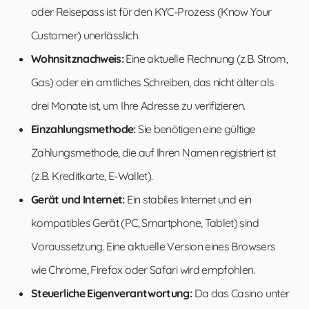
oder Reisepass ist für den KYC-Prozess (Know Your
Customer) unerlässlich.
Wohnsitznachweis:
Eine aktuelle Rechnung (z.B. Strom,
Gas) oder ein amtliches Schreiben, das nicht älter als
drei Monate ist, um Ihre Adresse zu verifizieren.
Einzahlungsmethode:
Sie benötigen eine gültige
Zahlungsmethode, die auf Ihren Namen registriert ist
(z.B. Kreditkarte, E-Wallet).
Gerät und Internet:
Ein stabiles Internet und ein
kompatibles Gerät (PC, Smartphone, Tablet) sind
Voraussetzung. Eine aktuelle Version eines Browsers
wie Chrome, Firefox oder Safari wird empfohlen.
Steuerliche Eigenverantwortung:
Da das Casino unter