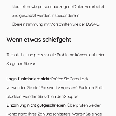
klarstellen, wie personenbezogene Daten verarbeitet
und geschützt werden, insbesondere in
Übereinstimmung mit Vorschriften wie der DSGVO.
Wenn etwas schiefgeht
Technische und prozessuale Probleme können auftreten.
So gehen Sie vor:
Login funktioniert nicht:
Prüfen Sie Caps Lock,
verwenden Sie die “Passwort vergessen”-Funktion. Falls
blockiert, wenden Sie sich an den Support.
Einzahlung nicht gutgeschrieben:
Überprüfen Sie den
Kontostand Ihres Zahlungsanbieters. Warten Sie einige