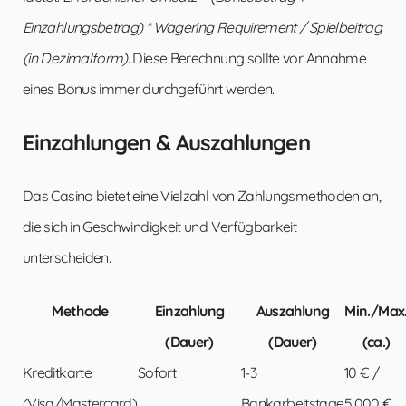
Einzahlungsbetrag) * Wagering Requirement / Spielbeitrag
(in Dezimalform)
. Diese Berechnung sollte vor Annahme
eines Bonus immer durchgeführt werden.
Einzahlungen & Auszahlungen
Das Casino bietet eine Vielzahl von Zahlungsmethoden an,
die sich in Geschwindigkeit und Verfügbarkeit
unterscheiden.
Methode
Einzahlung
Auszahlung
Min./Max
(Dauer)
(Dauer)
(ca.)
Kreditkarte
Sofort
1-3
10 € /
(Visa/Mastercard)
Bankarbeitstage
5.000 €