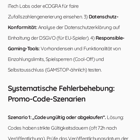
iTech Labs oder eCOGRA für faire
Zufallszahlengenerierung einsehen. 3)
Datenschutz-
Konformität:
Analyse der Datenschutzerklärung auf
Einhaltung der DSGVO (für EU-Spieler). 4)
Responsible-
Gaming-Tools:
Vorhandensein und Funktionalität von
Einzahlungslimits, Spielsperren (Cool-Off) und
Selbstausschluss (GAMSTOP-ähnlich) testen.
Systematische Fehlerbehebung:
Promo-Code-Szenarien
Szenario 1: „Code ungültig oder abgelaufen“.
Lösung:
Codes haben strikte Gültigkeitsdauern (oft 72h nach
Veröffentlichung). Prüfe das Veröffentlichungsdatum der