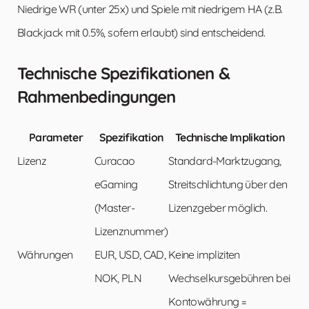
Niedrige WR (unter 25x) und Spiele mit niedrigem HA (z.B.
Blackjack mit 0.5%, sofern erlaubt) sind entscheidend.
Technische Spezifikationen &
Rahmenbedingungen
Parameter
Spezifikation
Technische Implikation
Lizenz
Curacao
Standard-Marktzugang,
eGaming
Streitschlichtung über den
(Master-
Lizenzgeber möglich.
Lizenznummer)
Währungen
EUR, USD, CAD,
Keine impliziten
NOK, PLN
Wechselkursgebühren bei
Kontowährung =