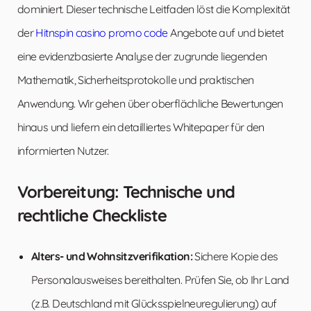
dominiert. Dieser technische Leitfaden löst die Komplexität
der
Hitnspin casino promo code
Angebote auf und bietet
eine evidenzbasierte Analyse der zugrunde liegenden
Mathematik, Sicherheitsprotokolle und praktischen
Anwendung. Wir gehen über oberflächliche Bewertungen
hinaus und liefern ein detailliertes Whitepaper für den
informierten Nutzer.
Vorbereitung: Technische und
rechtliche Checkliste
Alters- und Wohnsitzverifikation:
Sichere Kopie des
Personalausweises bereithalten. Prüfen Sie, ob Ihr Land
(z.B. Deutschland mit Glücksspielneuregulierung) auf