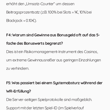
erhöht den „Umsatz-Counter“ um dessen
Beitragsprozentsatz (z.B. 100% bei Slots = 1€, 10% bei
Blackjack = 0.10€).
F4: Warum sind Gewinne aus Bonusgeld oft auf das 5-
fache des Bonuswerts begrenzt?
Dies ist ein Risikomanagement-Instrument des Casinos,
um extreme Gewinnausreißer aus geringen Einzahlungen
zu verhindern.
F5: Was passiert bei einem Systemabsturz während der
WR-Erfüllung?
Die Server-seitigen Spielprotokolle sind maßgeblich.
Support mit der letzten Spiel-ID (im Spielverlauf