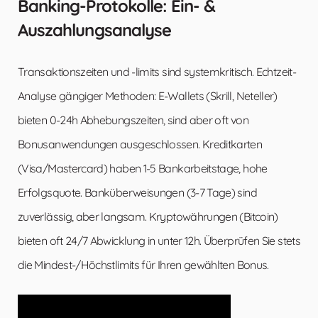
Banking-Protokolle: Ein- &
Auszahlungsanalyse
Transaktionszeiten und -limits sind systemkritisch. Echtzeit-
Analyse gängiger Methoden: E-Wallets (Skrill, Neteller)
bieten 0-24h Abhebungszeiten, sind aber oft von
Bonusanwendungen ausgeschlossen. Kreditkarten
(Visa/Mastercard) haben 1-5 Bankarbeitstage, hohe
Erfolgsquote. Banküberweisungen (3-7 Tage) sind
zuverlässig, aber langsam. Kryptowährungen (Bitcoin)
bieten oft 24/7 Abwicklung in unter 12h. Überprüfen Sie stets
die Mindest-/Höchstlimits für Ihren gewählten Bonus.