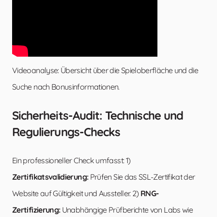
Videoanalyse: Übersicht über die Spieloberfläche und die
Suche nach Bonusinformationen.
Sicherheits-Audit: Technische und
Regulierungs-Checks
Ein professioneller Check umfasst: 1)
Zertifikatsvalidierung:
Prüfen Sie das SSL-Zertifikat der
Website auf Gültigkeit und Aussteller. 2)
RNG-
Zertifizierung:
Unabhängige Prüfberichte von Labs wie