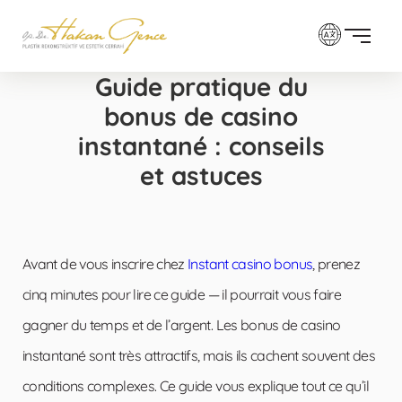
Guide pratique du
bonus de casino
instantané : conseils
et astuces
Avant de vous inscrire chez
Instant casino bonus
, prenez
cinq minutes pour lire ce guide — il pourrait vous faire
gagner du temps et de l’argent. Les bonus de casino
instantané sont très attractifs, mais ils cachent souvent des
conditions complexes. Ce guide vous explique tout ce qu’il