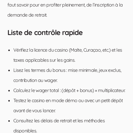
faut savoir pour en profiter pleinement, de l’inscription à la
demande de retrait.
Liste de contrôle rapide
Vérifiez la licence du casino (Malte, Curaçao, etc.) et les
taxes applicables sur les gains.
Lisez les termes du bonus : mise minimale, jeux exclus,
contribution au wager.
Calculez le wager total : (dépôt + bonus) × multiplicateur.
Testez le casino en mode démo ou avec un petit dépôt
avant de vous lancer.
Consultez les délais de retrait et les méthodes
disponibles.