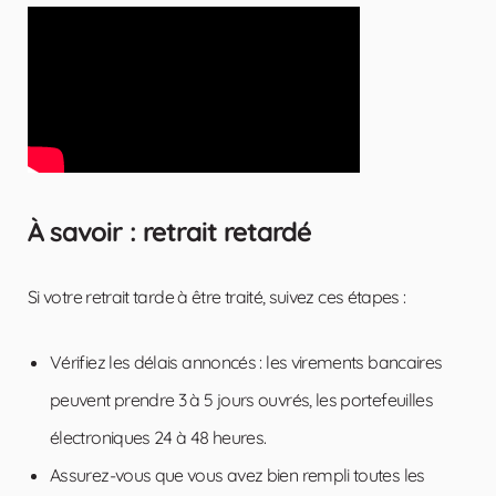
À savoir : retrait retardé
Si votre retrait tarde à être traité, suivez ces étapes :
Vérifiez les délais annoncés : les virements bancaires
peuvent prendre 3 à 5 jours ouvrés, les portefeuilles
électroniques 24 à 48 heures.
Assurez-vous que vous avez bien rempli toutes les