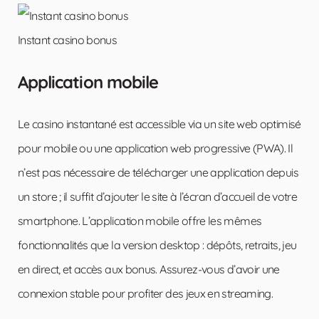
Instant casino bonus
Application mobile
Le casino instantané est accessible via un site web optimisé
pour mobile ou une application web progressive (PWA). Il
n’est pas nécessaire de télécharger une application depuis
un store ; il suffit d’ajouter le site à l’écran d’accueil de votre
smartphone. L’application mobile offre les mêmes
fonctionnalités que la version desktop : dépôts, retraits, jeu
en direct, et accès aux bonus. Assurez-vous d’avoir une
connexion stable pour profiter des jeux en streaming.