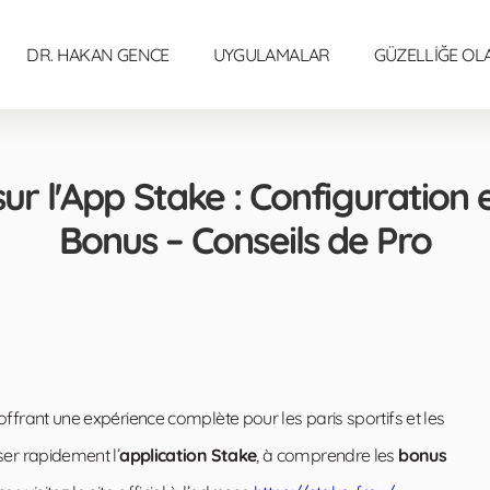
DR. HAKAN GENCE
UYGULAMALAR
GÜZELLIĞE O
ur l'App Stake : Configuratio
Bonus – Conseils de Pro
offrant une expérience complète pour les paris sportifs et les
ser rapidement l’
application Stake
, à comprendre les
bonus