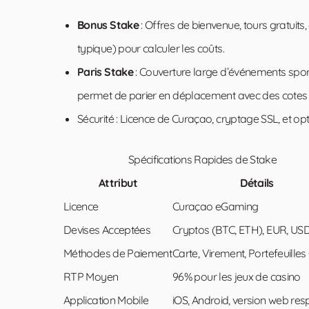
Bonus Stake
: Offres de bienvenue, tours gratuits
typique) pour calculer les coûts.
Paris Stake
: Couverture large d’événements sportifs
permet de parier en déplacement avec des cotes 
Sécurité : Licence de Curaçao, cryptage SSL, et opt
Spécifications Rapides de Stake
Attribut
Détails
Licence
Curaçao eGaming
Devises Acceptées
Cryptos (BTC, ETH), EUR, US
Méthodes de Paiement
Carte, Virement, Portefeuilles
RTP Moyen
96% pour les jeux de casino
Application Mobile
iOS, Android, version web res