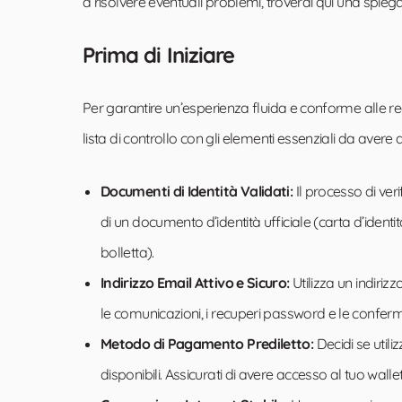
a risolvere eventuali problemi, troverai qui una spiega
Prima di Iniziare
Per garantire un’esperienza fluida e conforme alle
lista di controllo con gli elementi essenziali da avere 
Documenti di Identità Validati:
Il processo di ver
di un documento d’identità ufficiale (carta d’ident
bolletta).
Indirizzo Email Attivo e Sicuro:
Utilizza un indiriz
le comunicazioni, i recuperi password e le confer
Metodo di Pagamento Prediletto:
Decidi se utili
disponibili. Assicurati di avere accesso al tuo wallet