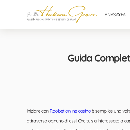
ANASAYFA
Guida Completa
Iniziare con
Roobet online casino
è semplice una volt
attraverso ognuno di essi. Che tu sia interessato a cap