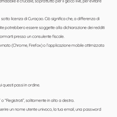
dabile è cruciale, soprattutto per il gioco live, per evitare
tto licenza di Curaçao. Ciò significa che, a differenza di
ite potrebbero essere soggette alla dichiarazione dei redditi
formarti presso un consulente fiscale.
rnato (Chrome, Firefox) o l’applicazione mobile ottimizzata
 questi passi in ordine.
 o “Registrati”, solitamente in alto a destra.
 inserire un nome utente univoco, la tua email, una password