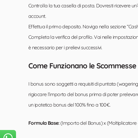
Controlla la tua casella di posta. Dovresti ricevere un’
account.
Effettua il primo deposito. Naviga nella sezione “Cashi
Completa la verifica del profilo. Vai nelle impostazio
è necessario per i prelievi successivi.
Come Funzionano le Scommesse 
I bonus sono soggetti a requisiti di puntata (wagerin
rigiocare l’importo del bonus prima di poter prelevare
un ipotetico bonus del 100% fino a 100€.
Formula Base:
(Importo del Bonus) x (Moltiplicator