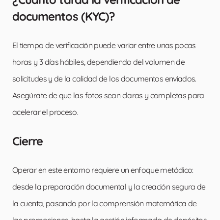
documentos (KYC)?
El tiempo de verificación puede variar entre unas pocas
horas y 3 días hábiles, dependiendo del volumen de
solicitudes y de la calidad de los documentos enviados.
Asegúrate de que las fotos sean claras y completas para
acelerar el proceso.
Cierre
Operar en este entorno requiere un enfoque metódico:
desde la preparación documental y la creación segura de
la cuenta, pasando por la comprensión matemática de
las promociones, hasta la gestión informada de depósitos