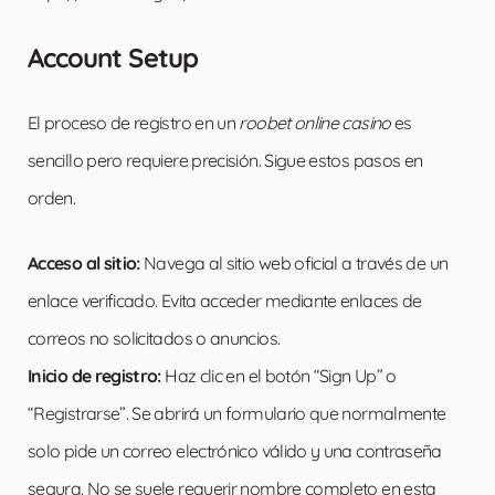
Account Setup
El proceso de registro en un
roobet online casino
es
sencillo pero requiere precisión. Sigue estos pasos en
orden.
Acceso al sitio:
Navega al sitio web oficial a través de un
enlace verificado. Evita acceder mediante enlaces de
correos no solicitados o anuncios.
Inicio de registro:
Haz clic en el botón “Sign Up” o
“Registrarse”. Se abrirá un formulario que normalmente
solo pide un correo electrónico válido y una contraseña
segura. No se suele requerir nombre completo en esta