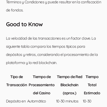
Términos y Condiciones y puede resultar en la confiscación
de fondos.
Good to Know
La velocidad de las transacciones es un factor clave. La
siguiente tabla compara los tiempos típicos para
depósitos y retiros, considerando el procesamiento de la
plataforma y la red blockchain.
Tipo de
Tiempo de
Tiempo de Red
Tiempo
Transacción
Procesamiento
Blockchain
Total
del Casino
(aprox.)
Estimado
Depósito en
Automático
10-30 minutos
10-30