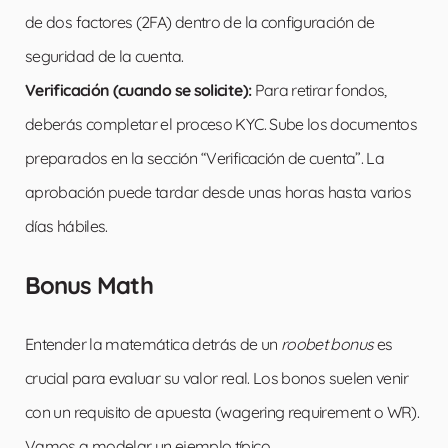
de dos factores (2FA) dentro de la configuración de
seguridad de la cuenta.
Verificación (cuando se solicite):
Para retirar fondos,
deberás completar el proceso KYC. Sube los documentos
preparados en la sección “Verificación de cuenta”. La
aprobación puede tardar desde unas horas hasta varios
días hábiles.
Bonus Math
Entender la matemática detrás de un
roobet bonus
es
crucial para evaluar su valor real. Los bonos suelen venir
con un requisito de apuesta (wagering requirement o WR).
Vamos a modelar un ejemplo típico.