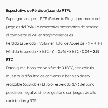
Expectativa de Pérdida (Usando RTP):
Supongamos que el RTP (Return to Player) promedio del
juego es del 96%. La expectativa matemática de pérdida
al completar el WR en tragamonedas es:
Pérdida Esperada = Volumen Total de Apuestas × (1 – RTP)
Pérdida Esperada = 8 BTC × (1 – 0.96) = 8 BTC × 0.04 =
0.32
BTC
.
Dado que el bono recibido fue de 0.1 BTC, este cálculo
muestra la dificultad de convertir un bono en dinero
realizable (cashable). El valor esperado (EV) del bono
puede ser negativo si no se gestiona con juegos de alta
contribución y RTP.