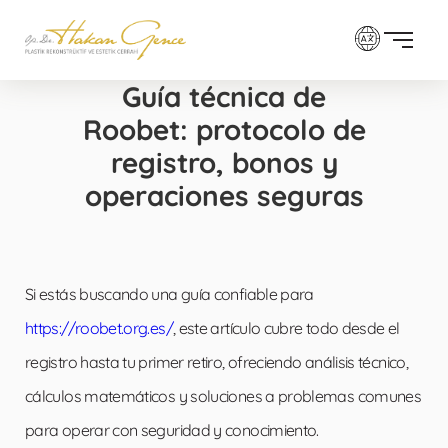
Guía técnica de
Roobet: protocolo de
registro, bonos y
operaciones seguras
Si estás buscando una guía confiable para
https://roobet.org.es/
, este artículo cubre todo desde el
registro hasta tu primer retiro, ofreciendo análisis técnico,
cálculos matemáticos y soluciones a problemas comunes
para operar con seguridad y conocimiento.