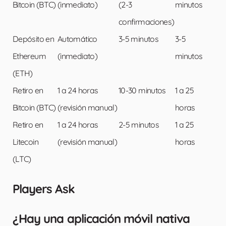
Bitcoin (BTC)
(inmediato)
(2-3
minutos
confirmaciones)
Depósito en
Automático
3-5 minutos
3-5
Ethereum
(inmediato)
minutos
(ETH)
Retiro en
1 a 24 horas
10-30 minutos
1 a 25
Bitcoin (BTC)
(revisión manual)
horas
Retiro en
1 a 24 horas
2-5 minutos
1 a 25
Litecoin
(revisión manual)
horas
(LTC)
Players Ask
¿Hay una aplicación móvil nativa