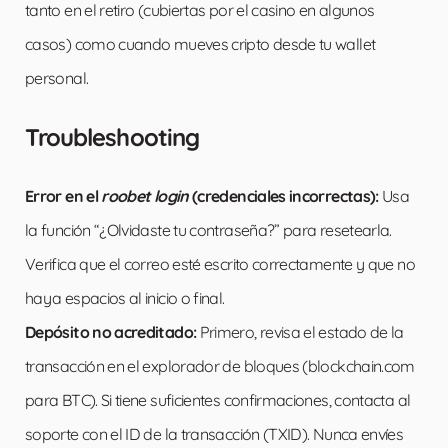
tanto en el retiro (cubiertas por el casino en algunos
casos) como cuando mueves cripto desde tu wallet
personal.
Troubleshooting
Error en el
roobet login
(credenciales incorrectas):
Usa
la función “¿Olvidaste tu contraseña?” para resetearla.
Verifica que el correo esté escrito correctamente y que no
haya espacios al inicio o final.
Depósito no acreditado:
Primero, revisa el estado de la
transacción en el explorador de bloques (blockchain.com
para BTC). Si tiene suficientes confirmaciones, contacta al
soporte con el ID de la transacción (TXID). Nunca envíes