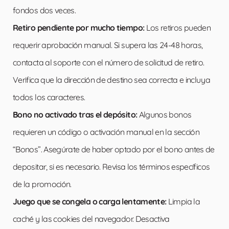
fondos dos veces.
Retiro pendiente por mucho tiempo:
Los retiros pueden
requerir aprobación manual. Si supera las 24-48 horas,
contacta al soporte con el número de solicitud de retiro.
Verifica que la dirección de destino sea correcta e incluya
todos los caracteres.
Bono no activado tras el depósito:
Algunos bonos
requieren un código o activación manual en la sección
“Bonos”. Asegúrate de haber optado por el bono antes de
depositar, si es necesario. Revisa los términos específicos
de la promoción.
Juego que se congela o carga lentamente:
Limpia la
caché y las cookies del navegador. Desactiva