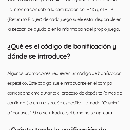
La información sobre la certificación del RNG y el RTP
(Return to Player) de cada juego suele estar disponible en
la sección de ayuda o en la información del propio juego.
¿Qué es el código de bonificación y
dónde se introduce?
Algunas promociones requieren un código de bonificación
específico. Este código suele introducirse en el campo
correspondiente durante el proceso de depósito (antes de
confirmar) o en una sección específica llamada “Cashier”
o “Bonuses”. Si no se introduce, el bono no se aplicará.
¿Cuánto tarda la verificación de