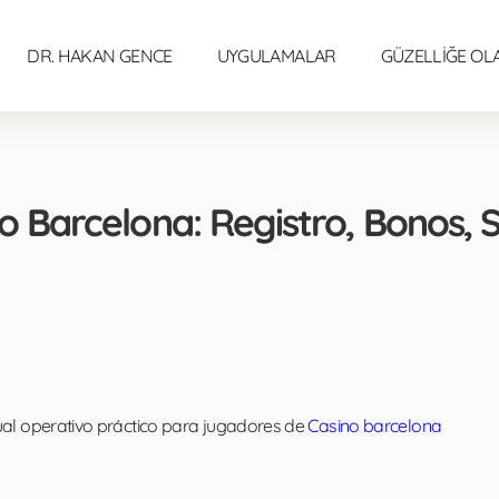
DR. HAKAN GENCE
UYGULAMALAR
GÜZELLIĞE O
no Barcelona: Registro, Bonos, 
nual operativo práctico para jugadores de
Casino barcelona