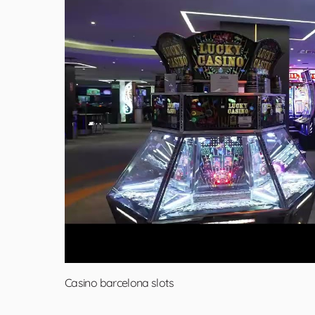
Casino barcelona slots