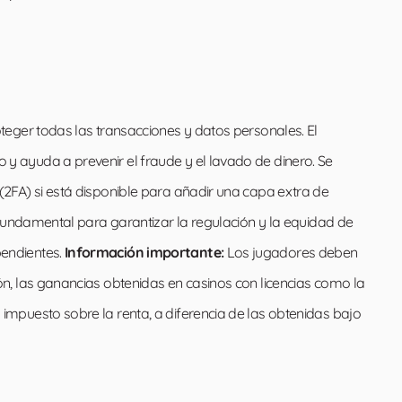
oteger todas las transacciones y datos personales. El
y ayuda a prevenir el fraude y el lavado de dinero. Se
(2FA) si está disponible para añadir una capa extra de
s fundamental para garantizar la regulación y la equidad de
pendientes.
Información importante:
Los jugadores deben
ón, las ganancias obtenidas en casinos con licencias como la
impuesto sobre la renta, a diferencia de las obtenidas bajo