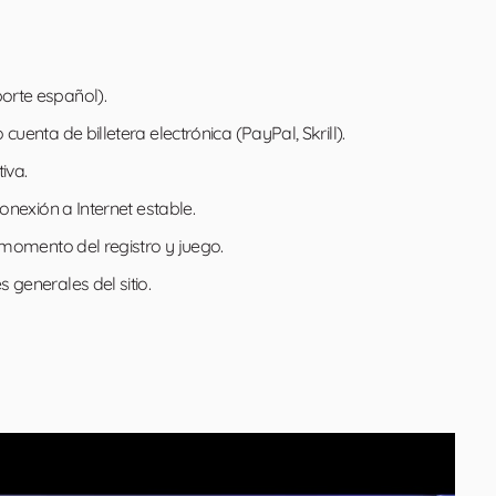
orte español).
uenta de billetera electrónica (PayPal, Skrill).
iva.
onexión a Internet estable.
l momento del registro y juego.
 generales del sitio.