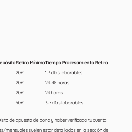
epósito
Retiro Mínimo
Tiempo Procesamiento Retiro
o
20€
1-3 días laborables
o
20€
24-48 horas
o
20€
24 horas
50€
3-7 días laborables
isito de apuesta de bono y haber verificado tu cuenta
les/mensuales suelen estar detallados en la sección de