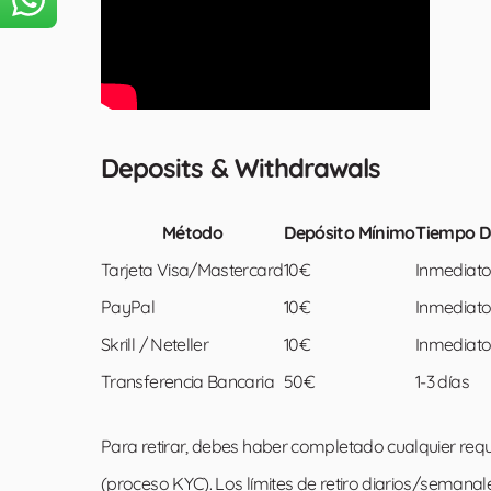
Deposits & Withdrawals
Método
Depósito Mínimo
Tiempo D
Tarjeta Visa/Mastercard
10€
Inmediat
PayPal
10€
Inmediat
Skrill / Neteller
10€
Inmediat
Transferencia Bancaria
50€
1-3 días
Para retirar, debes haber completado cualquier requ
(proceso KYC). Los límites de retiro diarios/semana