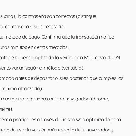
suario y la contraseña son correctos (distingue
u contraseña?” si es necesario.
u método de pago. Confirma que la transacción no fue
unos minutos en ciertos métodos.
ate de haber completado la verificación KYC (envío de DNI
miento varían según el método (ver tabla).
mado antes de depositar o, si es posterior, que cumples los
o mínimo alcanzado).
tu navegador o prueba con otro navegador (Chrome,
ternet.
encia principal es a través de un sitio web optimizado para
rate de usar la versión más reciente de tu navegador y