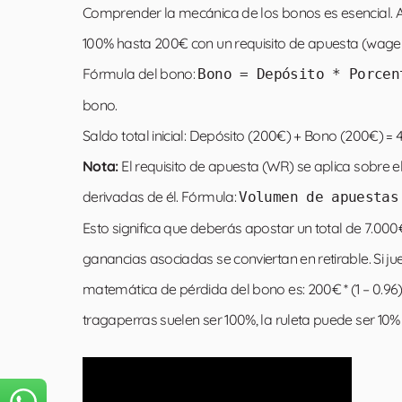
Comprender la mecánica de los bonos es esencial. A
100% hasta 200€ con un requisito de apuesta (wage
Fórmula del bono:
Bono = Depósito * Porcen
bono.
Saldo total inicial: Depósito (200€) + Bono (200€) = 
Nota:
El requisito de apuesta (WR) se aplica sobre e
derivadas de él. Fórmula:
Volumen de apuestas
Esto significa que deberás apostar un total de 7.000
ganancias asociadas se conviertan en retirable. Si j
matemática de pérdida del bono es: 200€ * (1 – 0.96) 
tragaperras suelen ser 100%, la ruleta puede ser 10%