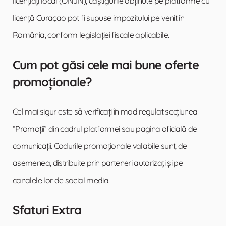
licențiați local (ONJN), câștigurile obținute pe platforme cu
licență Curaçao pot fi supuse impozitului pe venit în
România, conform legislației fiscale aplicabile.
Cum pot găsi cele mai bune oferte
promoționale?
Cel mai sigur este să verificați în mod regulat secțiunea
“Promoții” din cadrul platformei sau pagina oficială de
comunicații. Codurile promoționale valabile sunt, de
asemenea, distribuite prin parteneri autorizați și pe
canalele lor de social media.
Sfaturi Extra