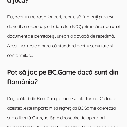
a juca?
Da, pentru a retrage fonduri, trebuie să finalizați procesul
de verificare cunoașterii clientului (KYC) prin încărcarea unui
document de identitate și, uneori, o dovadă de reședință.
Acest lucru este o practică standard pentru securitate și
conformitate.
Pot să joc pe BC.Game dacă sunt din
România?
Da, jucătorii din România pot accesa platforma. Cu toate
acestea, este important să rețineți că BC.Game operează
sub o licență Curaçao. Spre deosebire de operatorii