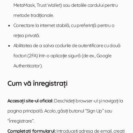
MetaMask, Trust Wallet) sau detaliile cardului pentru
metode tradiționale.
Conectare la internet stabilă, cu preferință pentru o
rețea privată.
Abilitatea de a salva codurile de autentificare cu două
factori (2FA) într-o aplicație sigură (de ex., Google
Authenticator).
Cum vă înregistrați
Accesați site-ul oficial:
Deschideți browser-ul și navigați la
pagina principală. Acolo, găsiți butonul “Sign Up” sau
“Înregistrare”.
Completați formularul:
Introduceți adresa de email, creați