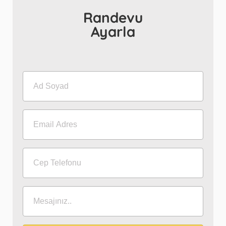
Randevu
Ayarla