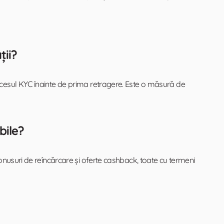
ții?
rocesul KYC înainte de prima retragere. Este o măsură de
bile?
 bonusuri de reîncărcare și oferte cashback, toate cu termeni