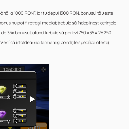
ână la 1000 RON”, iar tu depui 1500 RON, bonusul tău este
nus nu pot fi retrași imediat; trebuie să îndeplinești cerințele
de 35x bonusul, atunci trebuie să pariezi 750 × 35 = 26.250
rifică întotdeauna termenii și condițiile specifice ofertei,