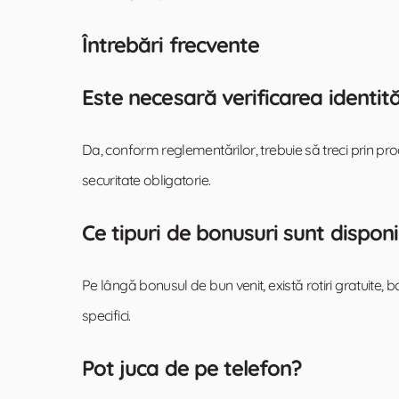
Întrebări frecvente
Este necesară verificarea identită
Da, conform reglementărilor, trebuie să treci prin p
securitate obligatorie.
Ce tipuri de bonusuri sunt disponi
Pe lângă bonusul de bun venit, există rotiri gratuite,
specifici.
Pot juca de pe telefon?