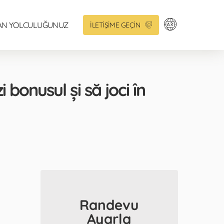
LAN YOLCULUĞUNUZ
İLETIŞIME GEÇIN
 bonusul și să joci în
Randevu
Ayarla