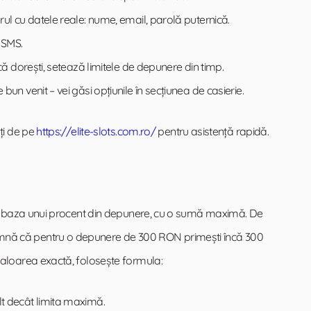
ul cu datele reale: nume, email, parolă puternică.
 SMS.
ă dorești, setează limitele de depunere din timp.
n venit – vei găsi opțiunile în secțiunea de casierie.
ți de pe
https://elite-slots.com.ro/
pentru asistență rapidă.
 pe baza unui procent din depunere, cu o sumă maximă. De
nă că pentru o depunere de 300 RON primești încă 300
valoarea exactă, folosește formula:
lt decât limita maximă.