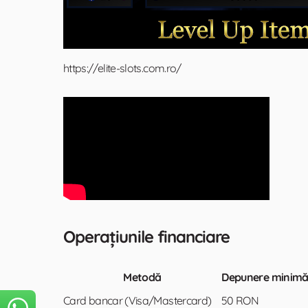
https://elite-slots.com.ro/
Operațiunile financiare
Metodă
Depunere minim
Card bancar (Visa/Mastercard)
50 RON