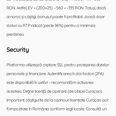
RON. Astfel, EV = (200+25) – 560 = -335 RON. Totuși, dacă
ai noroc și câștigi, bonusul poate fi profitabil. Joacă doar
sloturi cu RTP ridicat (peste 96%) pentru a minimiza
pierderea.
Security
Platforma utilizează criptare SSL pentru protejarea datelor
personale și financiare. Autentificarea în doi factori (2FA)
este disponibilă în setări – recomandăm activarea
acesteia. Deține licență de operare (de obicei Curaçao).
Important: câștigurile de la cazinouri licențiate Curaçao pot
fi impozitate în România conform legii locale. Consultă un