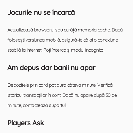
Jocurile nu se încarcă
Actualizează browserul sau curăță memoria cache. Dacă
folosești versiunea mobilă, asigură-te că ai o conexiune
stabilă la internet. Poți încerca și modul incognito.
Am depus dar banii nu apar
Depozitele prin card pot dura câteva minute. Verifică
istoricul tranzacțiilor în cont. Dacă nu apare după 30 de
minute, contactează suportul.
Players Ask