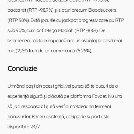
baccarat (RTP ~98,9%) și sloturi precum Bloodsuckers
(RTP 98%). Evită jocurile cu jackpot progresiv care au RTP
sub 90%, cum ar fi Mega Moolah (RTP ~88%). De
asemenea, roata europeană are un avantaj al casei mai
mic (2,7%) față de cea americană (5,26%).
Concluzie
Urmând pașii din acest ghid, vei putea să te bucuri de o
experiență sigură și plăcută pe platforma Favbet. Nu uita
să joci responsabil și să verifici întotdeauna termenii
bonusurilor. Pentru asistență, echipa de suport este
disponibilă 24/7.