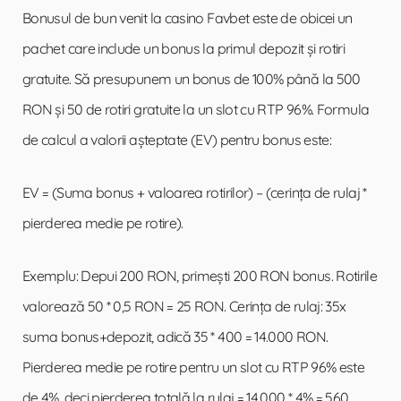
Bonusul de bun venit la casino Favbet este de obicei un
pachet care include un bonus la primul depozit și rotiri
gratuite. Să presupunem un bonus de 100% până la 500
RON și 50 de rotiri gratuite la un slot cu RTP 96%. Formula
de calcul a valorii așteptate (EV) pentru bonus este:
EV = (Suma bonus + valoarea rotirilor) – (cerința de rulaj *
pierderea medie pe rotire).
Exemplu: Depui 200 RON, primești 200 RON bonus. Rotirile
valorează 50 * 0,5 RON = 25 RON. Cerința de rulaj: 35x
suma bonus+depozit, adică 35 * 400 = 14.000 RON.
Pierderea medie pe rotire pentru un slot cu RTP 96% este
de 4%, deci pierderea totală la rulaj = 14.000 * 4% = 560