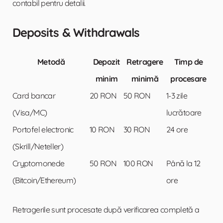
contabil pentru detalii.
Deposits & Withdrawals
Metodă
Depozit
Retragere
Timp de
minim
minimă
procesare
Card bancar
20 RON
50 RON
1-3 zile
(Visa/MC)
lucrătoare
Portofel electronic
10 RON
30 RON
24 ore
(Skrill/Neteller)
Cryptomonede
50 RON
100 RON
Până la 12
(Bitcoin/Ethereum)
ore
Retragerile sunt procesate după verificarea completă a