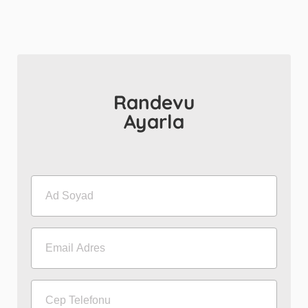
Randevu
Ayarla