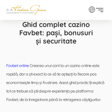
Ghid complet cazino
Favbet: pași, bonusuri
și securitate
Favbet online
Crearea unui cont la un cazino online este
rapidă, dar a ști exact la ce să te aștepți la fiecare pas
economisește timp și frustrare. Acest ghid practic îți explică
tot ce trebuie să știi despre experiența pe platforma
Favbet, de la înregistrare până la retragerea câștigurilor.