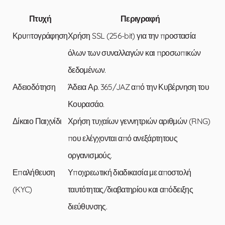
Πτυχή
Περιγραφή
Κρυπτογράφηση
Χρήση SSL (256-bit) για την προστασία
όλων των συναλλαγών και προσωπικών
δεδομένων.
Αδειοδότηση
Άδεια Αρ. 365/JAZ από την Κυβέρνηση του
Κουρασάο.
Δίκαιο Παιχνίδι
Χρήση τυχαίων γεννητριών αριθμών (RNG)
που ελέγχονται από ανεξάρτητους
οργανισμούς.
Επαλήθευση
Υποχρεωτική διαδικασία με αποστολή
(KYC)
ταυτότητας/διαβατηρίου και απόδειξης
διεύθυνσης.