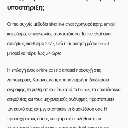
υποστήριξη;
Οι πιο συχνές μέθοδοι είναι live chat (γρηγορότερη), email
και φόρμες επικοινωνίας στον ιστότοπο. Το live chat είναι
συνήθως διαθέσιμο 24/7, ενώ η απάντηση μέσω email
μπορεί να πάρει έως 24 ώρες.
Η επιλογή ενός online casino απαιτεί προσοχή στις
λεπτομέρειες. Κατανοώντας από την αρχή τη διαδικασία
εγγραφής, τα μαθηματικά πίσω από τα bonus, τα πρωτόκολλα
ασφαλείας και τους μηχανισμούς ανάληψης, προστατεύετε
τον εαυτό σας και μεγιστοποιείτε τη διασκέδασή σας. Η
προσοχή στους όρους και η άμεση επαλήθευση του