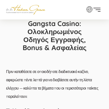
Gangsta Casino:
Ολοκληρωμένος
Οδηγός Εγγραφής,
Bonus & Ασφαλείας
Πριν καταθέσετε σε οποιοδήποτε διαδικτυακό καζίνο,
αφιερώστε πέντε λεπτά για να διαβάσετε αυτήν τη λίστα
ελέγχου — καλύπτει τα βήματα που οι περισσότεροι παίκτες
παραλείπουν.