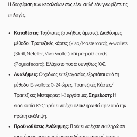
Η διαχείριση των κεφαλαίων σας είναι απλή εάν γνωρίζετε τις
επιλογές.
Καταθέσεις:
Ταχύτατες (συνήθως άμεσες). Διαθέσιμες
μέθοδοι: Τραπεζικές κάρτες (Visa/Mastercard), e-wallets
(Skrill, Neteller, Viva Wallet), και prepaid cards
(Paysafecard). Ελάχιστο ποσό: συνήθως 10€.
Αναλήψεις:
Ο χρόνος επεξεργασίας εξαρτάται από τη
μέθοδο. E-wallets: 0-24 ώρες. Τραπεζικές Κάρτες/
Τραπεζικές Μεταφορές: 1-3 εργάσιμες.
Σημείωση:
Η
διαδικασία KYC πρέπει να έχει ολοκληρωθεί πριν από την
πρώτη ανάληψη.
Προϋποθέσεις Ανάληψης:
Πρέπει να έχετε εκπληρώσει
τους όρους ποντισμού οποιουδήποτε ενεργού bonus.