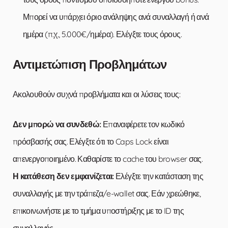
Μπορεί να υπάρχει όριο ανάληψης ανά συναλλαγή ή ανά
ημέρα (π.χ., 5.000€/ημέρα). Ελέγξτε τους όρους.
Αντιμετώπιση Προβλημάτων
Ακολουθούν συχνά προβλήματα και οι λύσεις τους:
Δεν μπορώ να συνδεθώ:
Επαναφέρετε τον κωδικό
πρόσβασής σας. Ελέγξτε ότι το Caps Lock είναι
απενεργοποιημένο. Καθαρίστε το cache του browser σας.
Η κατάθεση δεν εμφανίζεται:
Ελέγξτε την κατάσταση της
συναλλαγής με την τράπεζα/e-wallet σας. Εάν χρεώθηκε,
επικοινωνήστε με το τμήμα υποστήριξης με το ID της
συναλλαγής.