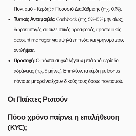
Ποντισμό – Κέρδη) x Ποσοστό Διαβάθμισης (π.χ., 0.1%).
Τυπικές Ανταμοιβές:
Cashback (π.χ., 5%-15% μηνιαίως),
δωροεπιταγές, αποκλειστικές προσφορές, προσωπικός
account manager για υψηλά επίπεδα, και γρηγορότερες
αναλήψεις.
Προσοχή:
Οι πόντοι συχνά λήγουν μετά από περίοδο
αδράνειας (π.χ., 6 μήνες). Επιπλέον, τα κέρδη με bonus
πόντους μπορεί να έχουν δικούς τους όρους ποντισμού.
Οι Παίκτες Ρωτούν
Πόσο χρόνο παίρνει η επαλήθευση
(KYC);