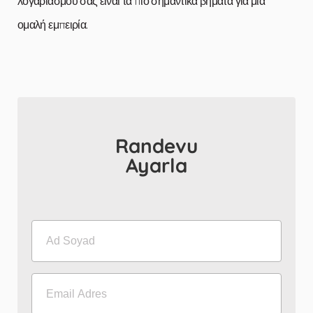
λογαριασμού σας είναι τα πιο σημαντικά βήματα για μια
ομαλή εμπειρία.
Randevu
Ayarla