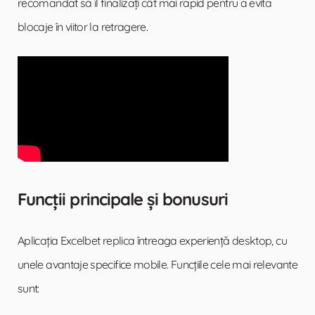
recomandat să îl finalizați cât mai rapid pentru a evita
blocaje în viitor la retragere.
Funcții principale și bonusuri
Aplicația Excelbet replica întreaga experiență desktop, cu
unele avantaje specifice mobile. Funcțiile cele mai relevante
sunt: