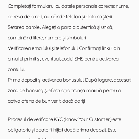
Completați formularul cu datele personale corecte: nume,
adresa de email, număr de telefon și data nașterii.
Setarea parolei. Alegeți o parola puternică și unică,
combinând litere, numere și simboluri.
Verificarea emailului și telefonului. Confirmați linkul din
emailul primit și, eventual, codul SMS pentru activarea
contului.
Prima depozit și activarea bonusului. După logare, accesați
zona de banking și efectuați o tranșa minimă pentru a
activa oferta de bun venit, dacă doriți.
Procesul de verificare KYC (Know Your Customer) este
obligatoriu și poate fi inițiat după prima depozit. Este