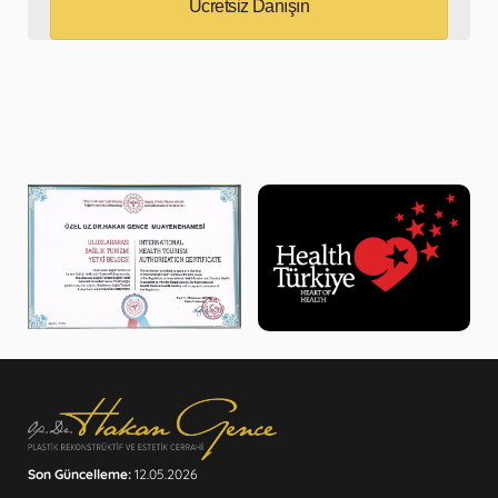
Son Güncelleme:
12.05.2026