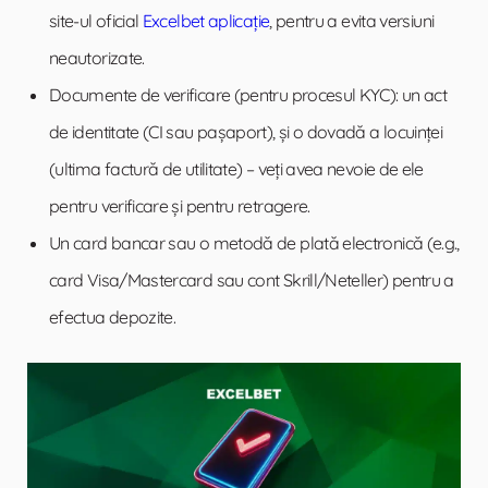
site-ul oficial
Excelbet aplicație
, pentru a evita versiuni
neautorizate.
Documente de verificare (pentru procesul KYC): un act
de identitate (CI sau pașaport), și o dovadă a locuinței
(ultima factură de utilitate) – veți avea nevoie de ele
pentru verificare și pentru retragere.
Un card bancar sau o metodă de plată electronică (e.g.,
card Visa/Mastercard sau cont Skrill/Neteller) pentru a
efectua depozite.