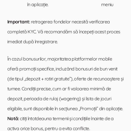
în aplicație.
meniu
Important:
retragerea fondelor necesită verificarea
completă KYC. Vă recomandăm să începeți acest proces
imediat după înregistrare.
În cazul bonusurilor, majoritatea platformelor mobile
oferă promoții specifice, incluzând bonusuri de bun venit
(de tipul „depozit + rotiri gratuite”), oferte de recunoaștere și
turnee. Condiții precise, cum ar fi valoarea minimă de
depozit, perioada de rulaj (wagering) și lista de jocuri
eligibile, sunt disponibile în secțiunea „Promoții” din aplicație.
Notă:
citiți întotdeauna termenii și condițiile înainte de a
activa orice bonus, pentru a evita conflicte.