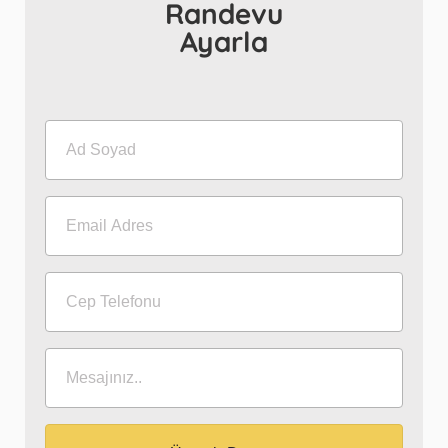
Randevu
Ayarla