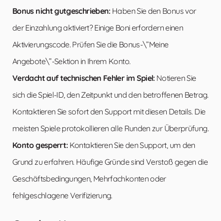
Bonus nicht gutgeschrieben:
Haben Sie den Bonus vor
der Einzahlung aktiviert? Einige Boni erfordern einen
Aktivierungscode. Prüfen Sie die Bonus-\”Meine
Angebote\”-Sektion in Ihrem Konto.
Verdacht auf technischen Fehler im Spiel:
Notieren Sie
sich die Spiel-ID, den Zeitpunkt und den betroffenen Betrag.
Kontaktieren Sie sofort den Support mit diesen Details. Die
meisten Spiele protokollieren alle Runden zur Überprüfung.
Konto gesperrt:
Kontaktieren Sie den Support, um den
Grund zu erfahren. Häufige Gründe sind Verstoß gegen die
Geschäftsbedingungen, Mehrfachkonten oder
fehlgeschlagene Verifizierung.