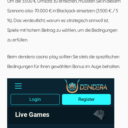
Um die 3.500 € Umsatz zu erreichen, müssten Sie in diesem
Szenario also 70.000 € in Blackjack einsetzen (3.500 € / 5
%). Das verdeutlicht, warum es strategisch sinnvoll ist,
Spiele mit hohem Beitrag zu wählen, um die Bedingungen
zu erfüllen.
Beim dendera casino play sollten Sie stets die spezifischen
Bedingungen für Ihren gewählten Bonus im Auge behalten.