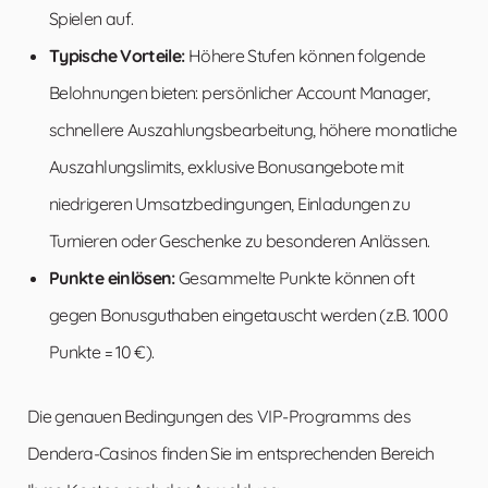
Spielen auf.
Typische Vorteile:
Höhere Stufen können folgende
Belohnungen bieten: persönlicher Account Manager,
schnellere Auszahlungsbearbeitung, höhere monatliche
Auszahlungslimits, exklusive Bonusangebote mit
niedrigeren Umsatzbedingungen, Einladungen zu
Turnieren oder Geschenke zu besonderen Anlässen.
Punkte einlösen:
Gesammelte Punkte können oft
gegen Bonusguthaben eingetauscht werden (z.B. 1000
Punkte = 10 €).
Die genauen Bedingungen des VIP-Programms des
Dendera-Casinos finden Sie im entsprechenden Bereich