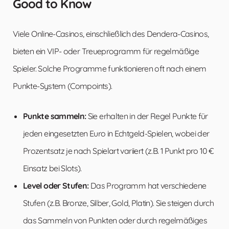
Good to Know
Viele Online-Casinos, einschließlich des Dendera-Casinos,
bieten ein VIP- oder Treueprogramm für regelmäßige
Spieler. Solche Programme funktionieren oft nach einem
Punkte-System (Compoints).
Punkte sammeln:
Sie erhalten in der Regel Punkte für
jeden eingesetzten Euro in Echtgeld-Spielen, wobei der
Prozentsatz je nach Spielart variiert (z.B. 1 Punkt pro 10 €
Einsatz bei Slots).
Level oder Stufen:
Das Programm hat verschiedene
Stufen (z.B. Bronze, Silber, Gold, Platin). Sie steigen durch
das Sammeln von Punkten oder durch regelmäßiges