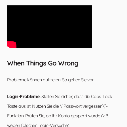
When Things Go Wrong
Probleme können auftreten. So gehen Sie vor:
Login-Probleme:
Stellen Sie sicher, dass die Caps-Lock-
Taste aus ist. Nutzen Sie die \”Passwort vergessen\”-
Funktion. Prüfen Sie, ob Ihr Konto gesperrt wurde (z.B.
wegen falscher Login-Versuche).