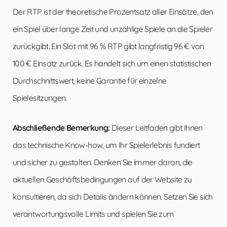
Der RTP ist der theoretische Prozentsatz aller Einsätze, den
ein Spiel über lange Zeit und unzählige Spiele an die Spieler
zurückgibt. Ein Slot mit 96 % RTP gibt langfristig 96 € von
100 € Einsatz zurück. Es handelt sich um einen statistischen
Durchschnittswert, keine Garantie für einzelne
Spielesitzungen.
Abschließende Bemerkung:
Dieser Leitfaden gibt Ihnen
das technische Know-how, um Ihr Spielerlebnis fundiert
und sicher zu gestalten. Denken Sie immer daran, die
aktuellen Geschäftsbedingungen auf der Website zu
konsultieren, da sich Details ändern können. Setzen Sie sich
verantwortungsvolle Limits und spielen Sie zum