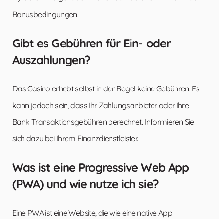
Bonusbedingungen.
Gibt es Gebühren für Ein- oder
Auszahlungen?
Das Casino erhebt selbst in der Regel keine Gebühren. Es
kann jedoch sein, dass Ihr Zahlungsanbieter oder Ihre
Bank Transaktionsgebühren berechnet. Informieren Sie
sich dazu bei Ihrem Finanzdienstleister.
Was ist eine Progressive Web App
(PWA) und wie nutze ich sie?
Eine PWA ist eine Website, die wie eine native App