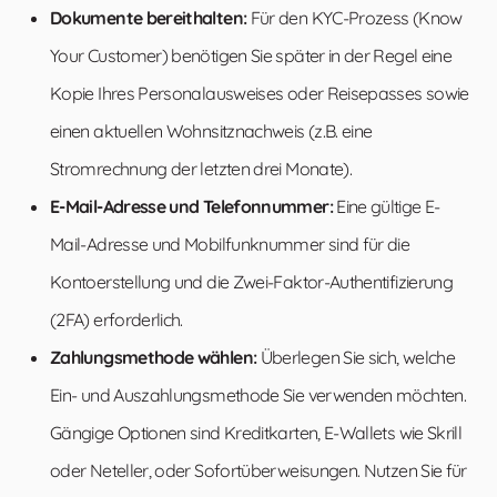
Dokumente bereithalten:
Für den KYC-Prozess (Know
Your Customer) benötigen Sie später in der Regel eine
Kopie Ihres Personalausweises oder Reisepasses sowie
einen aktuellen Wohnsitznachweis (z.B. eine
Stromrechnung der letzten drei Monate).
E-Mail-Adresse und Telefonnummer:
Eine gültige E-
Mail-Adresse und Mobilfunknummer sind für die
Kontoerstellung und die Zwei-Faktor-Authentifizierung
(2FA) erforderlich.
Zahlungsmethode wählen:
Überlegen Sie sich, welche
Ein- und Auszahlungsmethode Sie verwenden möchten.
Gängige Optionen sind Kreditkarten, E-Wallets wie Skrill
oder Neteller, oder Sofortüberweisungen. Nutzen Sie für