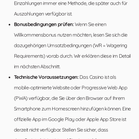
Einzahlungen immer eine Methode, die später auch für
Auszahlungen verfügbar ist.
Bonusbedingungen prüfen:
Wenn Sie einen
Willkommensbonus nutzen möchten, lesen Sie sich die
dazugehörigen Umsatzbedingungen (WR = Wagering
Requirements) vorab durch. Wir erklären diese im Detail
im nächsten Abschnitt.
Technische Voraussetzungen:
Das Casino ist als
mobile-optimierte Website oder Progressive Web App
(PWA) verfügbar, die Sie über den Browser auf Ihrem
Smartphone zum Homescreen hinzufügen können. Eine
offizielle App im Google Play oder Apple App Store ist
derzeit nicht verfügbar. Stellen Sie sicher, dass