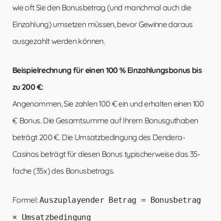
wie oft Sie den Bonusbetrag (und manchmal auch die
Einzahlung) umsetzen müssen, bevor Gewinne daraus
ausgezahlt werden können.
Beispielrechnung für einen 100 % Einzahlungsbonus bis
zu 200 €:
Angenommen, Sie zahlen 100 € ein und erhalten einen 100
€ Bonus. Die Gesamtsumme auf Ihrem Bonusguthaben
beträgt 200 €. Die Umsatzbedingung des Dendera-
Casinos beträgt für diesen Bonus typischerweise das 35-
fache (35x) des Bonusbetrags.
Formel:
Auszuplayender Betrag = Bonusbetrag
× Umsatzbedingung