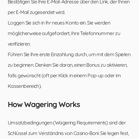
Bestätigen Sie Ihre E-Mail-Adresse über den Link, der Ihnen
per E-Mail zugesendet wird.
Loggen Sie sich in Ihr neues Konto ein. Sie werden
möglicherweise aufgefordert, Ihre Telefonnummer zu
verifizieren.
Führen Sie Ihre erste Einzahlung durch, um mit dem Spielen
zu beginnen. Denken Sie daran, einen Bonus zu aktivieren,
falls gewünscht (oft per Klick in einem Pop-up oder im
Kassenbereich).
How Wagering Works
Umsatzbedingungen (Wagering Requirements) sind der
Schlüssel zum Verständnis von Casino-Boni. Sie legen fest,