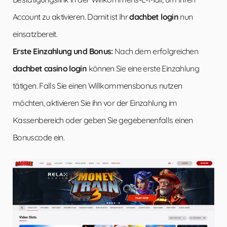
Account zu aktivieren. Damit ist Ihr
dachbet login
nun
einsatzbereit.
Erste Einzahlung und Bonus:
Nach dem erfolgreichen
dachbet casino login
können Sie eine erste Einzahlung
tätigen. Falls Sie einen Willkommensbonus nutzen
möchten, aktivieren Sie ihn vor der Einzahlung im
Kassenbereich oder geben Sie gegebenenfalls einen
Bonuscode ein.