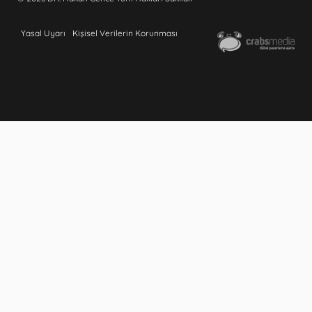
Yasal Uyarı
Kişisel Verilerin Korunması