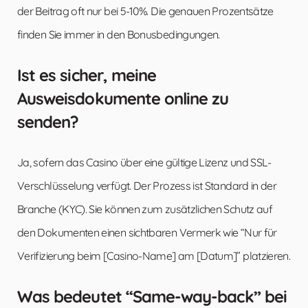
der Beitrag oft nur bei 5-10%. Die genauen Prozentsätze
finden Sie immer in den Bonusbedingungen.
Ist es sicher, meine
Ausweisdokumente online zu
senden?
Ja, sofern das Casino über eine gültige Lizenz und SSL-
Verschlüsselung verfügt. Der Prozess ist Standard in der
Branche (KYC). Sie können zum zusätzlichen Schutz auf
den Dokumenten einen sichtbaren Vermerk wie “Nur für
Verifizierung beim [Casino-Name] am [Datum]” platzieren.
Was bedeutet “Same-way-back” bei