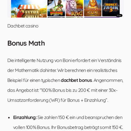
Dachbet casino
Bonus Math
Die intelligente Nutzung von Boni erfordert ein Verständnis
der Mathematik dahinter. Wir berechnen ein realistisches
Beispiel für einen typischen
dachbet bonus
. Angenommen,
das Angebot ist: “100% Bonus bis zu 200 € mit einer 30x-
Umsatzanforderung (WR) für Bonus + Einzahlung”.
Einzahlung:
Sie zahlen 150 € ein und beanspruchen den
vollen 100% Bonus. Ihr Bonusbetrag beträgt somit 150 €.