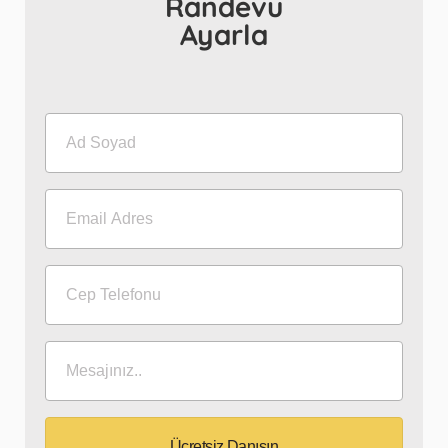
Randevu
Ayarla