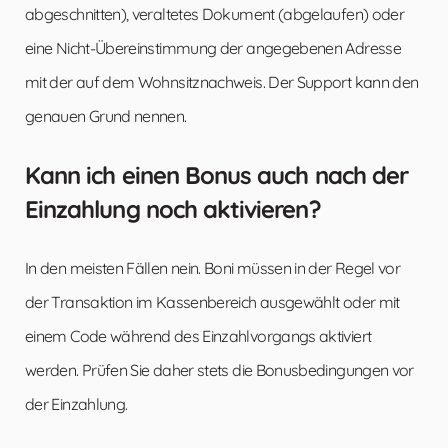
abgeschnitten), veraltetes Dokument (abgelaufen) oder
eine Nicht-Übereinstimmung der angegebenen Adresse
mit der auf dem Wohnsitznachweis. Der Support kann den
genauen Grund nennen.
Kann ich einen Bonus auch nach der
Einzahlung noch aktivieren?
In den meisten Fällen nein. Boni müssen in der Regel vor
der Transaktion im Kassenbereich ausgewählt oder mit
einem Code während des Einzahlvorgangs aktiviert
werden. Prüfen Sie daher stets die Bonusbedingungen vor
der Einzahlung.