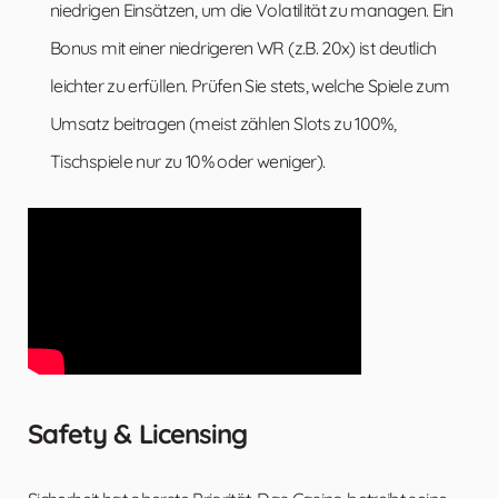
niedrigen Einsätzen, um die Volatilität zu managen. Ein
Bonus mit einer niedrigeren WR (z.B. 20x) ist deutlich
leichter zu erfüllen. Prüfen Sie stets, welche Spiele zum
Umsatz beitragen (meist zählen Slots zu 100%,
Tischspiele nur zu 10% oder weniger).
Safety & Licensing