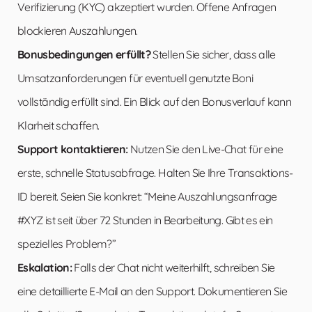
Verifizierung (KYC) akzeptiert wurden. Offene Anfragen
blockieren Auszahlungen.
Bonusbedingungen erfüllt?
Stellen Sie sicher, dass alle
Umsatzanforderungen für eventuell genutzte Boni
vollständig erfüllt sind. Ein Blick auf den Bonusverlauf kann
Klarheit schaffen.
Support kontaktieren:
Nutzen Sie den Live-Chat für eine
erste, schnelle Statusabfrage. Halten Sie Ihre Transaktions-
ID bereit. Seien Sie konkret: “Meine Auszahlungsanfrage
#XYZ ist seit über 72 Stunden in Bearbeitung. Gibt es ein
spezielles Problem?”
Eskalation:
Falls der Chat nicht weiterhilft, schreiben Sie
eine detaillierte E-Mail an den Support. Dokumentieren Sie