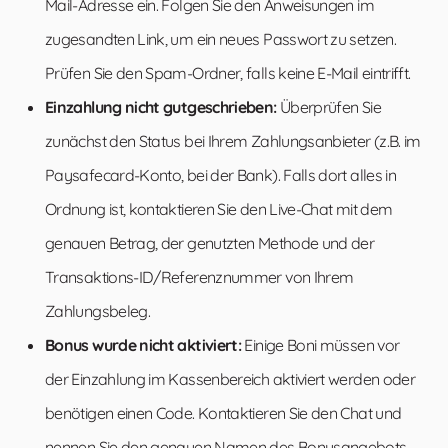
Mail-Adresse ein. Folgen Sie den Anweisungen im
zugesandten Link, um ein neues Passwort zu setzen.
Prüfen Sie den Spam-Ordner, falls keine E-Mail eintrifft.
Einzahlung nicht gutgeschrieben:
Überprüfen Sie
zunächst den Status bei Ihrem Zahlungsanbieter (z.B. im
Paysafecard-Konto, bei der Bank). Falls dort alles in
Ordnung ist, kontaktieren Sie den Live-Chat mit dem
genauen Betrag, der genutzten Methode und der
Transaktions-ID/Referenznummer von Ihrem
Zahlungsbeleg.
Bonus wurde nicht aktiviert:
Einige Boni müssen vor
der Einzahlung im Kassenbereich aktiviert werden oder
benötigen einen Code. Kontaktieren Sie den Chat und
nennen Sie den genauen Namen des Bonusangebots