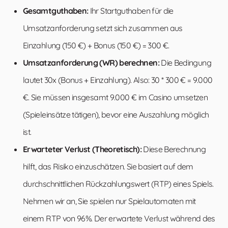
Gesamtguthaben:
Ihr Startguthaben für die
Umsatzanforderung setzt sich zusammen aus
Einzahlung (150 €) + Bonus (150 €) = 300 €.
Umsatzanforderung (WR) berechnen:
Die Bedingung
lautet 30x (Bonus + Einzahlung). Also: 30 * 300 € = 9.000
€. Sie müssen insgesamt 9.000 € im Casino umsetzen
(Spieleinsätze tätigen), bevor eine Auszahlung möglich
ist.
Erwarteter Verlust (Theoretisch):
Diese Berechnung
hilft, das Risiko einzuschätzen. Sie basiert auf dem
durchschnittlichen Rückzahlungswert (RTP) eines Spiels.
Nehmen wir an, Sie spielen nur Spielautomaten mit
einem RTP von 96%. Der erwartete Verlust während des