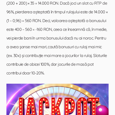
(200 + 200) × 35 = 14.000 RON. Dacă joci un slot cu RTP de
96%, pierderea așteptată în timpul rulajului este de 14.000 ×
(1 – 0,96) = 560 RON. Deci, valoarea așteptată a bonusului
este 400 – 560 = -160 RON, ceea ce înseamnă că, în medie,
vei pierde bani în urma bonusului dacă nu ai noroc. Pentru
a avea șanse mai mari, caută bonusuri cu rulaj mai mic
(ex. 30x) și contribuție mai mare a jocurilor la rulaj. Sloturile
contribuie de obicei 100%, dar jocurile de masă pot
contribui doar 10-20%.