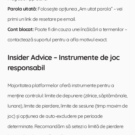
Parola uitată:
Folosește opțiunea „Am uitat parola” – vei
primi un link de resetare pe email.
Cont blocat:
Poate fi din cauza unei încălcări a termenilor –
contactează suportul pentru a afla motivul exact.
Insider Advice – Instrumente de joc
responsabil
Majoritatea platformelor oferă instrumente pentru a
menține controlul: limite de depunere (zilnice, săptămânale,
lunare), limite de pierdere, limite de sesiune (timp maxim de
joc) și opțiunea de auto-excludere pe perioade
determinate. Recomandăm să setezi o limită de pierdere