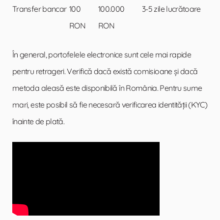
Transfer bancar
100
100.000
3-5 zile lucrătoare
RON
RON
În general, portofelele electronice sunt cele mai rapide
pentru retrageri. Verifică dacă există comisioane și dacă
metoda aleasă este disponibilă în România. Pentru sume
mari, este posibil să fie necesară verificarea identității (KYC)
înainte de plată.