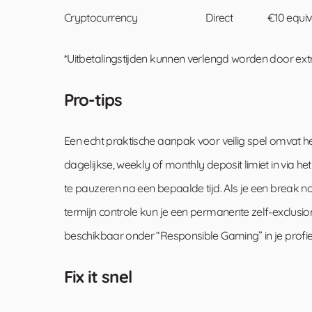
Cryptocurrency
Direct
€10 equiv
*Uitbetalingstijden kunnen verlengd worden door extra
Pro-tips
Een echt praktische aanpak voor veilig spel omvat het
dagelijkse, weekly of monthly deposit limiet in via h
te pauzeren na een bepaalde tijd. Als je een break nod
termijn controle kun je een permanente zelf-exclusio
beschikbaar onder “Responsible Gaming” in je profie
Fix it snel