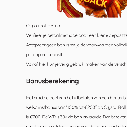
Crystal roll casino
Verifieer je betaalmethode door een kleine deposit te 
Accepteer geen bonus tot je de voorwaarden volledig 
pop-up na deposit.
Vanaf hier kun je veilig gebruik maken van de versc
Bonusberekening
Het cruciale deel van het uitbetalen van een bonus is
welkomstbonus van “100% tot €200” op Crystal Roll. 
is €200. De WR is 30x de bonuswaarde. Dat beteken
(inzetten) op geldige spellen voor je bonus-gedeelt