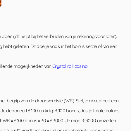
doen (dit helpt bij het verbinden van je rekening voor later).
hebt gelezen. Dit doe je vaak in het bonus sectie of via een
hillende mogelijkheden van
Crystal roll casino
.
 het begrip van de draagvereiste (WR). Stel, je accepteert een
Je deponeert €100 en krijgt €100 bonus, dus je totale balans
t: WR = €100 bonus × 30 = €3000. Je moet €3000 omzetten
e als “winst” wordt beschouwd en uitgebetaald kan worden.