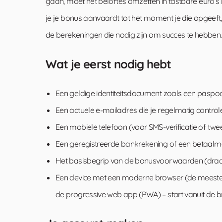
gaan, moet het beloftes omzetten in tastbare euro’s 
je je bonus aanvaardt tot het moment je die opgeef
de berekeningen die nodig zijn om succes te hebben.
Wat je eerst nodig hebt
Een geldige identiteitsdocument zoals een paspoort,
Een actuele e-mailadres die je regelmatig controle
Een mobiele telefoon (voor SMS-verificatie of twee
Een geregistreerde bankrekening of een betaalmeth
Het basisbegrip van de bonusvoorwaarden (draagver
Een device met een moderne browser (de meeste 
de progressive web app (PWA) – start vanuit de b