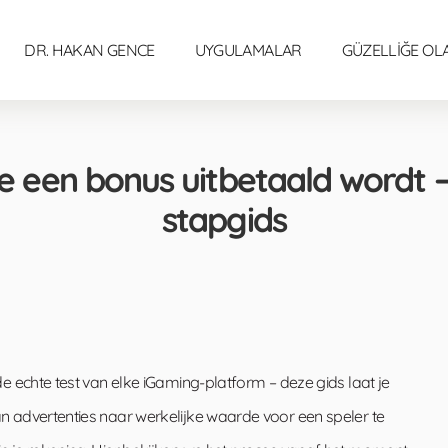
DR. HAKAN GENCE
UYGULAMALAR
GÜZELLIĞE O
oe een bonus uitbetaald wordt 
stapgids
 de echte test van elke iGaming-platform – deze gids laat je
an advertenties naar werkelijke waarde voor een speler te