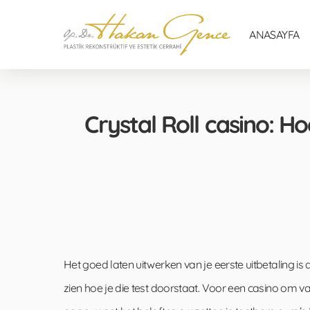
ANASAYFA
Crystal Roll casino: H
Het goed laten uitwerken van je eerste uitbetaling is
zien hoe je die test doorstaat. Voor een casino om v