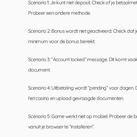
Scenario 1: Je kunt niet deposit. Check of je betaalmet
Probeer een andere methode.
Scenario 2: Bonus wordt niet geactiveerd. Check dat j
minimum voor de bonus bereikt.
Scenario 3: “Account locked” message. Dit komt vaak d
document.
Scenario 4: Uitbetaling wordt “pending” voor dagen. 
het casino en upload gevraagde documenten.
Scenario 5: Game werkt niet op mobiel. Probeer de b
vanuit je browser te “installeren”.