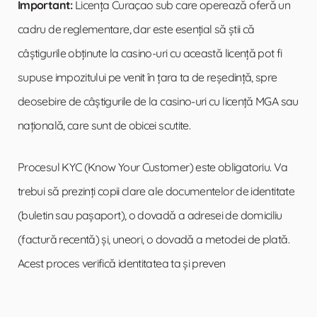
Important:
Licența Curaçao sub care operează oferă un
cadru de reglementare, dar este esențial să știi că
câștigurile obținute la casino-uri cu această licență pot fi
supuse impozitului pe venit în țara ta de reședință, spre
deosebire de câștigurile de la casino-uri cu licență MGA sau
națională, care sunt de obicei scutite.
Procesul KYC (Know Your Customer) este obligatoriu. Va
trebui să prezinți copii clare ale documentelor de identitate
(buletin sau pașaport), o dovadă a adresei de domiciliu
(factură recentă) și, uneori, o dovadă a metodei de plată.
Acest proces verifică identitatea ta și preven