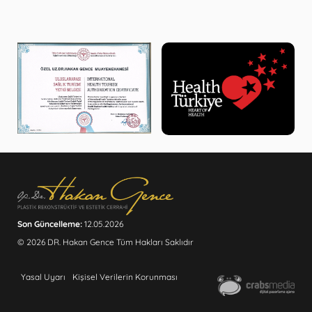
Son Güncelleme:
12.05.2026
© 2026 DR. Hakan Gence Tüm Hakları Saklıdır
Yasal Uyarı
Kişisel Verilerin Korunması