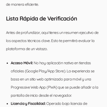
de manera eficiente.
Lista Rápida de Verificación
Antes de profundizar, aquí tienes un resumen ejecutivo de
los aspectos técnicos clave. Esto te permitirá evaluar la
plataforma de un vistazo.
Acceso Móvil:
No hay aplicación nativa en tiendas
oficiales (Google Play/App Store). La experiencia se
basa en un sitio web optimizado para móvil y una
Progressive Web App (PWA) que se puede añadir a la
pantalla de inicio desde el navegador.
Licencia y Fiscalidad:
Operado bajo licencia de