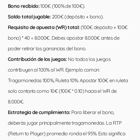
Bono recibido:
100€ (100% de 100€).
Saldo total jugable:
200€ (depósito + bono).
Requisito de apuesta (WR) total:
(100€ depósito + 100€
bono) * 40 = 8.000€. Debes apostar 8.000€ antes de
poder retirar las ganancias del bono.
Contribución de los juegos:
No todos los juegos
contribuyen al 100% al WR. Ejemplo común:
Tragamonedas 100%, Ruleta 10%. Apostar 100€ en ruleta
solo contaría como 10€ (100€ * 0.10) hacia el WR de
8.000€.
Estrategia de cumplimiento:
Para liberar el bono,
deberás jugar principalmente tragamonedas. La RTP
(Return to Player) promedio ronda el 95%. Esto significa