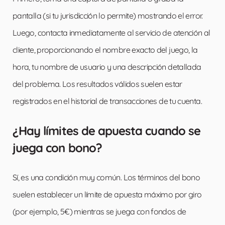
pantalla (si tu jurisdicción lo permite) mostrando el error.
Luego, contacta inmediatamente al servicio de atención al
cliente, proporcionando el nombre exacto del juego, la
hora, tu nombre de usuario y una descripción detallada
del problema. Los resultados válidos suelen estar
registrados en el historial de transacciones de tu cuenta.
¿Hay límites de apuesta cuando se
juega con bono?
Sí, es una condición muy común. Los términos del bono
suelen establecer un límite de apuesta máximo por giro
(por ejemplo, 5€) mientras se juega con fondos de