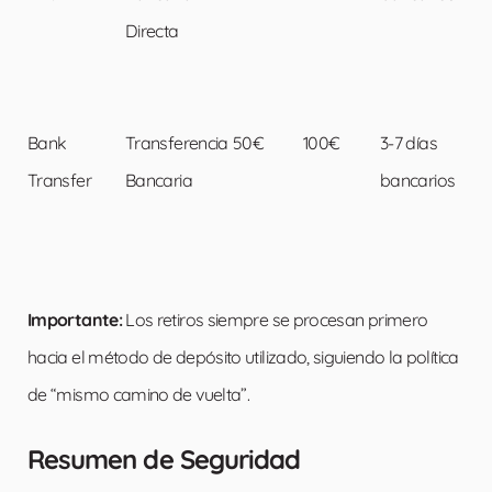
Directa
Bank
Transferencia
50€
100€
3-7 días
Transfer
Bancaria
bancarios
Importante:
Los retiros siempre se procesan primero
hacia el método de depósito utilizado, siguiendo la política
de “mismo camino de vuelta”.
Resumen de Seguridad