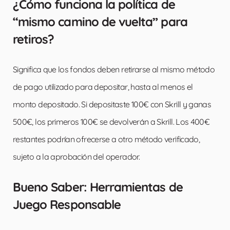
¿Cómo funciona la política de
“mismo camino de vuelta” para
retiros?
Significa que los fondos deben retirarse al mismo método
de pago utilizado para depositar, hasta al menos el
monto depositado. Si depositaste 100€ con Skrill y ganas
500€, los primeros 100€ se devolverán a Skrill. Los 400€
restantes podrían ofrecerse a otro método verificado,
sujeto a la aprobación del operador.
Bueno Saber: Herramientas de
Juego Responsable