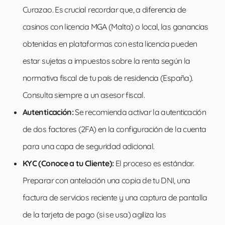
Curazao. Es crucial recordar que, a diferencia de
casinos con licencia MGA (Malta) o local, las ganancias
obtenidas en plataformas con esta licencia pueden
estar sujetas a impuestos sobre la renta según la
normativa fiscal de tu país de residencia (España).
Consulta siempre a un asesor fiscal.
Autenticación:
Se recomienda activar la autenticación
de dos factores (2FA) en la configuración de la cuenta
para una capa de seguridad adicional.
KYC (Conoce a tu Cliente):
El proceso es estándar.
Preparar con antelación una copia de tu DNI, una
factura de servicios reciente y una captura de pantalla
de la tarjeta de pago (si se usa) agiliza las