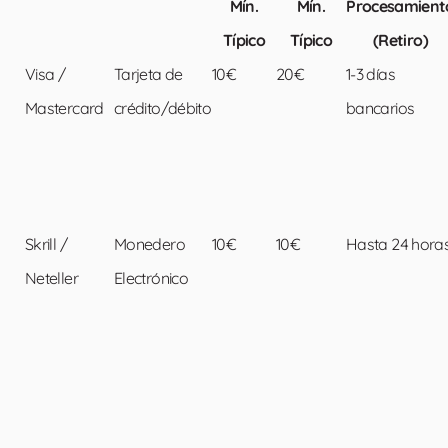
Mín.
Mín.
Procesamient
Típico
Típico
(Retiro)
Visa /
Tarjeta de
10€
20€
1-3 días
Mastercard
crédito/débito
bancarios
Skrill /
Monedero
10€
10€
Hasta 24 hora
Neteller
Electrónico