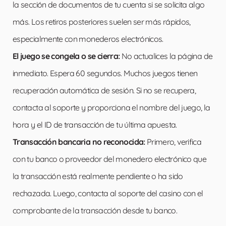
la sección de documentos de tu cuenta si se solicita algo
más. Los retiros posteriores suelen ser más rápidos,
especialmente con monederos electrónicos.
El juego se congela o se cierra:
No actualices la página de
inmediato. Espera 60 segundos. Muchos juegos tienen
recuperación automática de sesión. Si no se recupera,
contacta al soporte y proporciona el nombre del juego, la
hora y el ID de transacción de tu última apuesta.
Transacción bancaria no reconocida:
Primero, verifica
con tu banco o proveedor del monedero electrónico que
la transacción está realmente pendiente o ha sido
rechazada. Luego, contacta al soporte del casino con el
comprobante de la transacción desde tu banco.