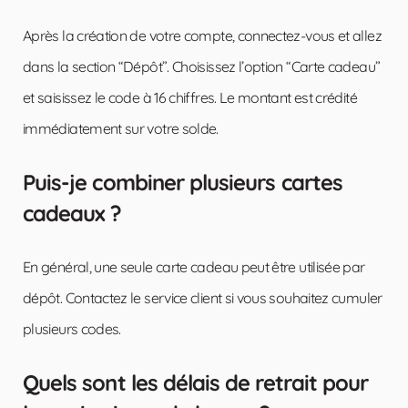
Après la création de votre compte, connectez-vous et allez
dans la section “Dépôt”. Choisissez l’option “Carte cadeau”
et saisissez le code à 16 chiffres. Le montant est crédité
immédiatement sur votre solde.
Puis-je combiner plusieurs cartes
cadeaux ?
En général, une seule carte cadeau peut être utilisée par
dépôt. Contactez le service client si vous souhaitez cumuler
plusieurs codes.
Quels sont les délais de retrait pour