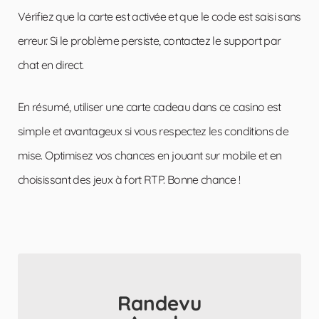
Vérifiez que la carte est activée et que le code est saisi sans
erreur. Si le problème persiste, contactez le support par
chat en direct.
En résumé, utiliser une carte cadeau dans ce casino est
simple et avantageux si vous respectez les conditions de
mise. Optimisez vos chances en jouant sur mobile et en
choisissant des jeux à fort RTP. Bonne chance !
Randevu