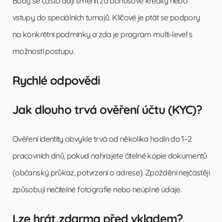
Body se často dají směnit za bonusové kredity nebo
vstupy do speciálních turnajů. Klíčové je ptát se podpory
na konkrétní podmínky a zda je program multi-level s
možností postupu.
Rychlé odpovědi
Jak dlouho trvá ověření účtu (KYC)?
Ověření identity obvykle trvá od několika hodin do 1–2
pracovních dnů, pokud nahrajete čitelné kopie dokumentů
(občanský průkaz, potvrzení o adrese). Zpoždění nejčastěji
způsobují nečitelné fotografie nebo neúplné údaje.
Lze hrát zdarma před vkladem?