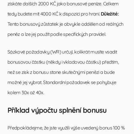
získáte dalších 2000 KČ jako bonusové peníze. Celkem
tedy budete mít 4000 KČ k dispozici pro hraní.
Důležité:
Tento bonusový zůstatek je obvykle oddělen od reálných
peněz a lze jej použít podle specifických pravidel.
Sázkové požadavky (WR) určují, kolikrát musíte vsadit
bonusovou částku (někdy i vkladovou částku) předtím,
než se zisk z bonusu stane skutečnými penězi a bude
možné jej vybrat. Standardní požadavek se pohybuje
kolem 30x až 40x.
Příklad výpočtu splnění bonusu
Předpokládejme, že jste využili výše uvedený bonus 100 %