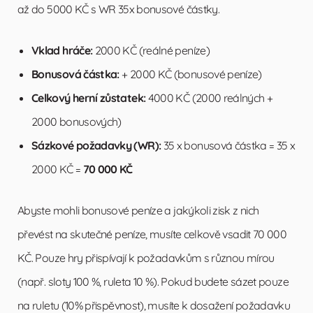
až do 5000 KČ s WR 35x bonusové částky.
Vklad hráče:
2000 KČ (reálné peníze)
Bonusová částka:
+ 2000 KČ (bonusové peníze)
Celkový herní zůstatek:
4000 KČ (2000 reálných +
2000 bonusových)
Sázkové požadavky (WR):
35 x bonusová částka = 35 x
2000 KČ =
70 000 KČ
Abyste mohli bonusové peníze a jakýkoli zisk z nich
převést na skutečné peníze, musíte celkově vsadit 70 000
KČ. Pouze hry přispívají k požadavkům s různou mírou
(např. sloty 100 %, ruleta 10 %). Pokud budete sázet pouze
na ruletu (10% přispěvnost), musíte k dosažení požadavku