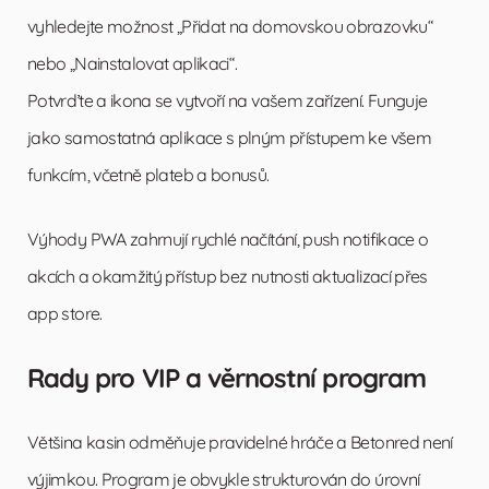
vyhledejte možnost „Přidat na domovskou obrazovku“
nebo „Nainstalovat aplikaci“.
Potvrďte a ikona se vytvoří na vašem zařízení. Funguje
jako samostatná aplikace s plným přístupem ke všem
funkcím, včetně plateb a bonusů.
Výhody PWA zahrnují rychlé načítání, push notifikace o
akcích a okamžitý přístup bez nutnosti aktualizací přes
app store.
Rady pro VIP a věrnostní program
Většina kasin odměňuje pravidelné hráče a Betonred není
výjimkou. Program je obvykle strukturován do úrovní