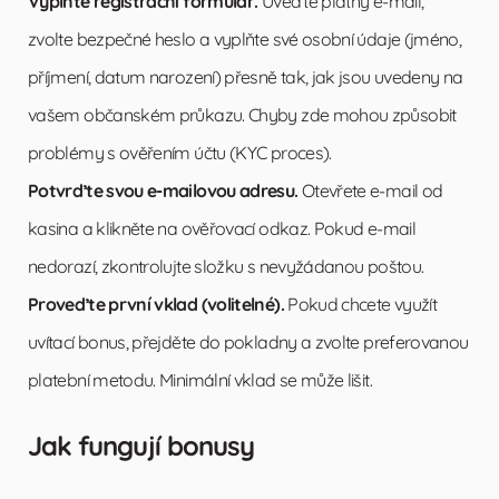
Vyplňte registrační formulář.
Uveďte platný e-mail,
zvolte bezpečné heslo a vyplňte své osobní údaje (jméno,
příjmení, datum narození) přesně tak, jak jsou uvedeny na
vašem občanském průkazu. Chyby zde mohou způsobit
problémy s ověřením účtu (KYC proces).
Potvrďte svou e-mailovou adresu.
Otevřete e-mail od
kasina a klikněte na ověřovací odkaz. Pokud e-mail
nedorazí, zkontrolujte složku s nevyžádanou poštou.
Proveďte první vklad (volitelné).
Pokud chcete využít
uvítací bonus, přejděte do pokladny a zvolte preferovanou
platební metodu. Minimální vklad se může lišit.
Jak fungují bonusy