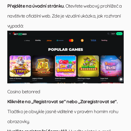
Přejděte na úvodní stránku.
Otevřete webový prohlížeč a
navštivte oficiální web. Zde je vizuální ukázka, jak rozhraní
vypadá:
Casino betonred
Klikněte na „Registrovat se“ nebo „Zaregistrovat se“.
Tlačítko je obvykle jasně viditelné v pravém horním rohu
obrazovky.