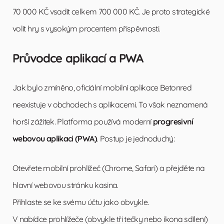
70 000 KČ vsadit celkem 700 000 KČ. Je proto strategické
volit hry s vysokým procentem přispěvnosti.
Průvodce aplikací a PWA
Jak bylo zmíněno, oficiální mobilní aplikace Betonred
neexistuje v obchodech s aplikacemi. To však neznamená
horší zážitek. Platforma používá moderní
progresivní
webovou aplikaci (PWA)
. Postup je jednoduchý:
Otevřete mobilní prohlížeč (Chrome, Safari) a přejděte na
hlavní webovou stránku kasina.
Přihlaste se ke svému účtu jako obvykle.
V nabídce prohlížeče (obvykle tři tečky nebo ikona sdílení)