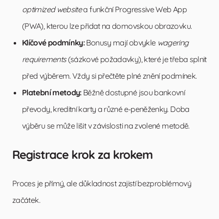
optimized website
a funkční Progressive Web App
(PWA), kterou lze přidat na domovskou obrazovku.
Klíčové podmínky:
Bonusy mají obvykle
wagering
requirements
(sázkové požadavky), které je třeba splnit
před výběrem. Vždy si přečtěte plné znění podmínek.
Platební metody:
Běžně dostupné jsou bankovní
převody, kreditní karty a různé e-peněženky. Doba
výběru se může lišit v závislosti na zvolené metodě.
Registrace krok za krokem
Proces je přímý, ale důkladnost zajistí bezproblémový
začátek.