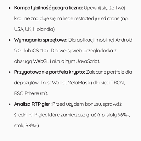
Kompatybilność geograficzna:
Upewnij się, że Twój
kraj nie znajduje się na liście restricted jurisdictions (np.
USA, UK, Holandia).
Wymagania sprzętowe:
Dla aplikacji mobilnej: Android
5.0+ lub iOS 11.0+. Dla wersji web: przeglądarka z
obsługą WebGL i aktualnym JavaScript.
Przygotowanie portfela krypto:
Zalecane portfele dla
depozytów: Trust Wallet, MetaMask (dla sieci TRON,
BSC, Ethereum).
Analiza RTP gier:
Przed użyciem bonusu, sprawdź
średni RTP gier, które zamierzasz grać (np. sloty 96%+,
stoły 98%+).