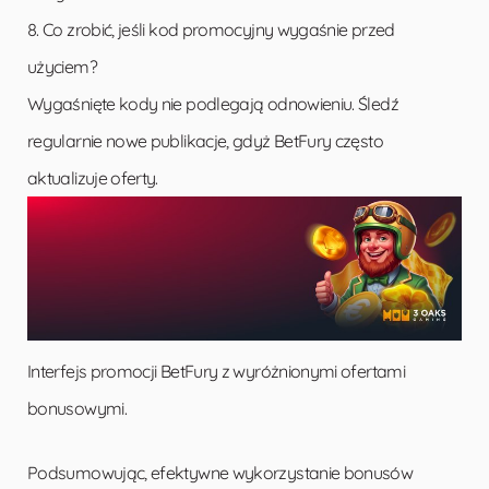
8. Co zrobić, jeśli kod promocyjny wygaśnie przed
użyciem?
Wygaśnięte kody nie podlegają odnowieniu. Śledź
regularnie nowe publikacje, gdyż BetFury często
aktualizuje oferty.
Interfejs promocji BetFury z wyróżnionymi ofertami
bonusowymi.
Podsumowując, efektywne wykorzystanie bonusów