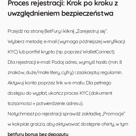
Proces rejestracji: Krok po kroku z
uwzględnieniem bezpieczeństwa
Przejdź na stronę BetFury i kliknij „Zarejestruj się”.
Wybierz metodę: e-mail (wymaga późniejszej weryfikacji
KYC) lub portfel krypto (np. poprzez WalletConnect).
Dla rejestracji e-mail: Podaj adres, wymyśl hasło (min. 8
znaków, duże/małe litery, cyfry) i zaakceptuj regulamin.
Aktywuj konto poprzez link w e-mailu. Dla pełnego
dostępu do wypłat, ukończ proces KYC (dokument
tożsamości + potwierdzenie adresu).
Natychmiast po rejestracji sprawdź zakładkę „Promocje”
w kokpicie gracza, aby aktywować dostępne oferty, w tym
betfury bonus bez depozytu
.