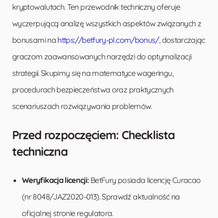
kryptowalutach. Ten przewodnik techniczny oferuje
wyczerpującą analizę wszystkich aspektów związanych z
bonusami na
https://betfury-pl.com/bonus/
, dostarczając
graczom zaawansowanych narzędzi do optymalizacji
strategii. Skupimy się na matematyce wageringu,
procedurach bezpieczeństwa oraz praktycznych
scenariuszach rozwiązywania problemów.
Przed rozpoczęciem: Checklista
techniczna
Weryfikacja licencji:
BetFury posiada licencję Curacao
(nr 8048/JAZ2020-013). Sprawdź aktualność na
oficjalnej stronie regulatora.