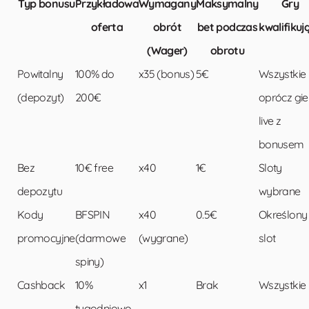
Typ bonusu
Przykładowa
Wymagany
Maksymalny
Gry
oferta
obrót
bet podczas
kwalifikuj
(Wager)
obrotu
Powitalny
100% do
x35 (bonus)
5€
Wszystkie
(depozyt)
200€
oprócz gie
live z
bonusem
Bez
10€ free
x40
1€
Sloty
depozytu
wybrane
Kody
BFSPIN
x40
0.5€
Określony
promocyjne
(darmowe
(wygrane)
slot
spiny)
Cashback
10%
x1
Brak
Wszystkie
tygodniowo