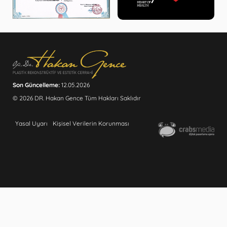
Son Güncelleme:
12.05.2026
© 2026 DR. Hakan Gence Tüm Hakları Saklıdır
Yasal Uyarı
Kişisel Verilerin Korunması