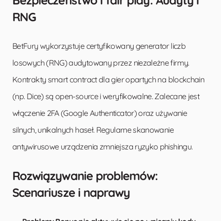
Bezpieczeństwo i fair play: Audyty i
RNG
BetFury wykorzystuje certyfikowany generator liczb
losowych (RNG) audytowany przez niezależne firmy.
Kontrakty smart contract dla gier opartych na blockchain
(np. Dice) są open-source i weryfikowalne. Zalecane jest
włączenie 2FA (Google Authenticator) oraz używanie
silnych, unikalnych haseł. Regularne skanowanie
antywirusowe urządzenia zmniejsza ryzyko phishingu.
Rozwiązywanie problemów:
Scenariusze i naprawy