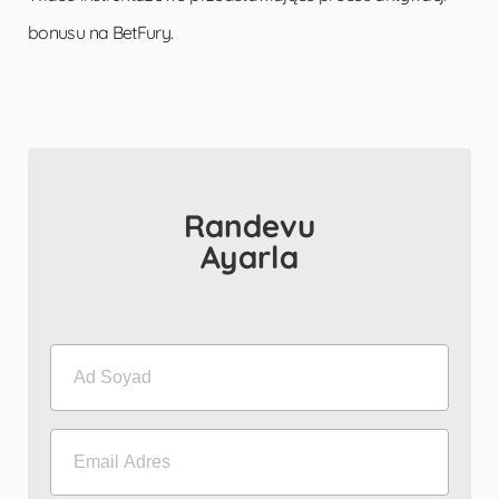
bonusu na BetFury.
Randevu
Ayarla