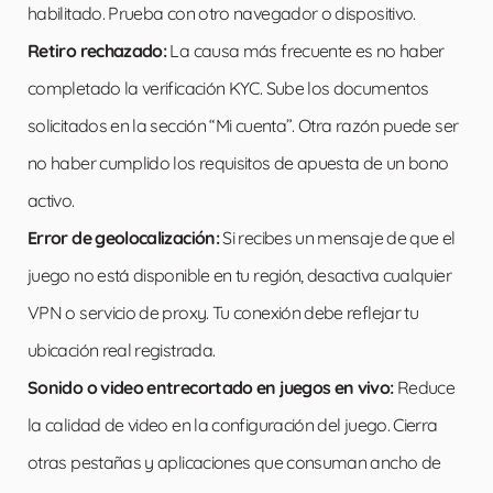
habilitado. Prueba con otro navegador o dispositivo.
Retiro rechazado:
La causa más frecuente es no haber
completado la verificación KYC. Sube los documentos
solicitados en la sección “Mi cuenta”. Otra razón puede ser
no haber cumplido los requisitos de apuesta de un bono
activo.
Error de geolocalización:
Si recibes un mensaje de que el
juego no está disponible en tu región, desactiva cualquier
VPN o servicio de proxy. Tu conexión debe reflejar tu
ubicación real registrada.
Sonido o video entrecortado en juegos en vivo:
Reduce
la calidad de video en la configuración del juego. Cierra
otras pestañas y aplicaciones que consuman ancho de