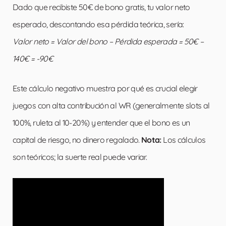
Dado que recibiste 50€ de bono gratis, tu valor neto
esperado, descontando esa pérdida teórica, sería:
Valor neto = Valor del bono – Pérdida esperada = 50€ –
140€ = -90€
Este cálculo negativo muestra por qué es crucial elegir
juegos con alta contribución al WR (generalmente slots al
100%, ruleta al 10-20%) y entender que el bono es un
capital de riesgo, no dinero regalado.
Nota:
Los cálculos
son teóricos; la suerte real puede variar.