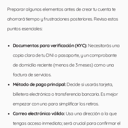
Preparar algunos elementos antes de crear tu cuenta te
ahorrará tiempo y frustraciones posteriores. Revisa estos
puntos esenciales:
Documentos para verificación (KYC):
Necesitarás una
copia clara de tu DNI o pasaporte, y un comprobante
de domicilio reciente (menos de 3 meses) como una
factura de servicios.
Método de pago principal:
Decide si usarás tarjeta,
billetera electrónica o transferencia bancaria. Es mejor
empezar con uno para simplificar los retiros.
Correo electrónico válido:
Usa una dirección a la que
tengas acceso inmediato; será crucial para confirmar el