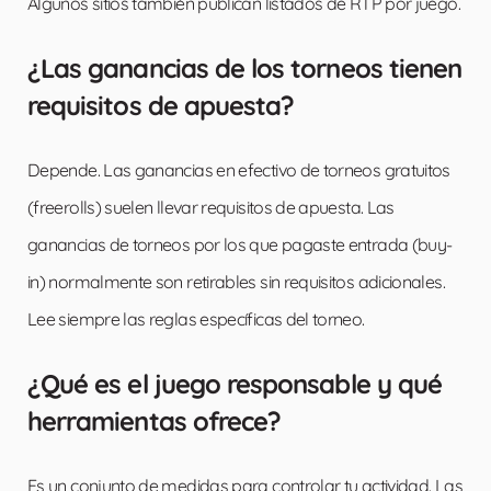
Algunos sitios también publican listados de RTP por juego.
¿Las ganancias de los torneos tienen
requisitos de apuesta?
Depende. Las ganancias en efectivo de torneos gratuitos
(freerolls) suelen llevar requisitos de apuesta. Las
ganancias de torneos por los que pagaste entrada (buy-
in) normalmente son retirables sin requisitos adicionales.
Lee siempre las reglas específicas del torneo.
¿Qué es el juego responsable y qué
herramientas ofrece?
Es un conjunto de medidas para controlar tu actividad. Las