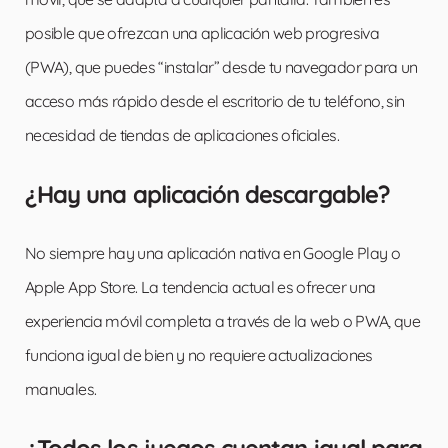
posible que ofrezcan una aplicación web progresiva
(PWA), que puedes “instalar” desde tu navegador para un
acceso más rápido desde el escritorio de tu teléfono, sin
necesidad de tiendas de aplicaciones oficiales.
¿Hay una aplicación descargable?
No siempre hay una aplicación nativa en Google Play o
Apple App Store. La tendencia actual es ofrecer una
experiencia móvil completa a través de la web o PWA, que
funciona igual de bien y no requiere actualizaciones
manuales.