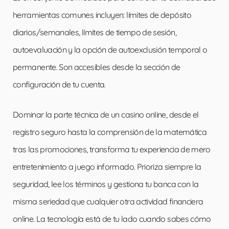
herramientas comunes incluyen: límites de depósito
diarios/semanales, límites de tiempo de sesión,
autoevaluación y la opción de autoexclusión temporal o
permanente. Son accesibles desde la sección de
configuración de tu cuenta.
Dominar la parte técnica de un casino online, desde el
registro seguro hasta la comprensión de la matemática
tras las promociones, transforma tu experiencia de mero
entretenimiento a juego informado. Prioriza siempre la
seguridad, lee los términos y gestiona tu banca con la
misma seriedad que cualquier otra actividad financiera
online. La tecnología está de tu lado cuando sabes cómo