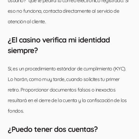
usuario?” que te pedirá tu correo electrónico registrado. Si
eso no funciona, contacta directamente al servicio de
atención al cliente.
¿El casino verifica mi identidad
siempre?
Sí, es un procedimiento estándar de cumplimiento (KYC).
Lo harán, como muy tarde, cuando solicites tu primer
retiro. Proporcionar documentos falsos o inexactos
resultará en el cierre de la cuenta y la confiscación de los
fondos.
¿Puedo tener dos cuentas?