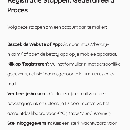
Registratie Stappen: Gedetailleerd
Proces
Volg deze stappen om een account aan te maken:
Bezoek de Website of App:
Ga naar https://betcity-
nl.com/ of open de betcity app op je mobiele apparaat.
Klik op ‘Registreren’:
Vul het formulier in met persoonlijke
gegevens, inclusief naam, geboortedatum, adres en e-
mail.
Verifieer je Account:
Controleer je e-mail voor een
bevestigingslink en upload je ID-documenten via het
accountdashboard voor KYC (Know Your Customer).
Stel Inloggegevens in:
Kies een sterk wachtwoord voor