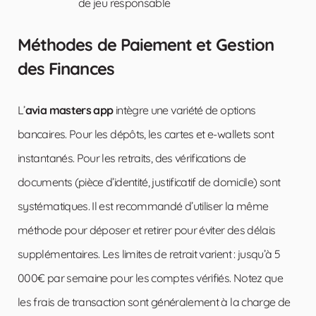
de jeu responsable
Méthodes de Paiement et Gestion
des Finances
L’
avia masters app
intègre une variété de options
bancaires. Pour les dépôts, les cartes et e-wallets sont
instantanés. Pour les retraits, des vérifications de
documents (pièce d’identité, justificatif de domicile) sont
systématiques. Il est recommandé d’utiliser la même
méthode pour déposer et retirer pour éviter des délais
supplémentaires. Les limites de retrait varient : jusqu’à 5
000€ par semaine pour les comptes vérifiés. Notez que
les frais de transaction sont généralement à la charge de