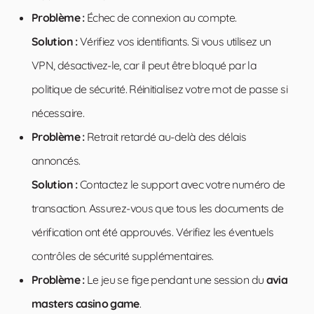
Problème :
Échec de connexion au compte.
Solution :
Vérifiez vos identifiants. Si vous utilisez un
VPN, désactivez-le, car il peut être bloqué par la
politique de sécurité. Réinitialisez votre mot de passe si
nécessaire.
Problème :
Retrait retardé au-delà des délais
annoncés.
Solution :
Contactez le support avec votre numéro de
transaction. Assurez-vous que tous les documents de
vérification ont été approuvés. Vérifiez les éventuels
contrôles de sécurité supplémentaires.
Problème :
Le jeu se fige pendant une session du
avia
masters casino game
.