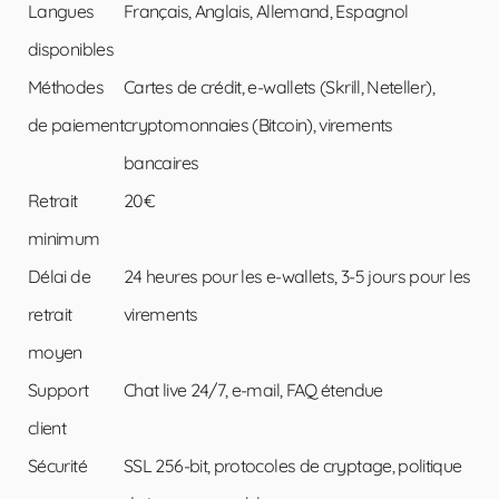
Langues
Français, Anglais, Allemand, Espagnol
disponibles
Méthodes
Cartes de crédit, e-wallets (Skrill, Neteller),
de paiement
cryptomonnaies (Bitcoin), virements
bancaires
Retrait
20€
minimum
Délai de
24 heures pour les e-wallets, 3-5 jours pour les
retrait
virements
moyen
Support
Chat live 24/7, e-mail, FAQ étendue
client
Sécurité
SSL 256-bit, protocoles de cryptage, politique