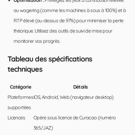
au wagering (comme les machines à sous à 100%) et à
RTP élevé (au-dessus de 97%) pour minimiser la perte
théorique. Utilisez des outils de suivi de mise pour
monitorer vos progrès.
Tableau des spécifications
techniques
Catégorie
Détails
Plateformes
iOS, Android, Web (navigateur desktop)
supportées
Licences
Opère sous licence de Curacao (numéro
365/JAZ)