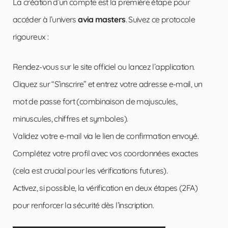
La création d’un compte est la première étape pour
accéder à l’univers
avia masters
. Suivez ce protocole
rigoureux :
Rendez-vous sur le site officiel ou lancez l’application.
Cliquez sur “S’inscrire” et entrez votre adresse e-mail, un
mot de passe fort (combinaison de majuscules,
minuscules, chiffres et symboles).
Validez votre e-mail via le lien de confirmation envoyé.
Complétez votre profil avec vos coordonnées exactes
(cela est crucial pour les vérifications futures).
Activez, si possible, la vérification en deux étapes (2FA)
pour renforcer la sécurité dès l’inscription.