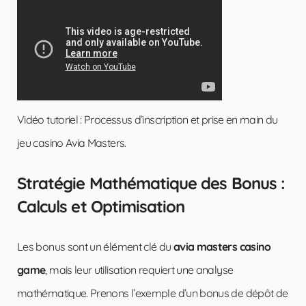
Vidéo tutoriel : Processus d’inscription et prise en main du
jeu casino Avia Masters.
Stratégie Mathématique des Bonus :
Calculs et Optimisation
Les bonus sont un élément clé du
avia masters casino
game
, mais leur utilisation requiert une analyse
mathématique. Prenons l’exemple d’un bonus de dépôt de