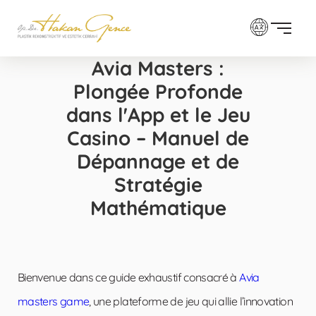
Avia Masters :
Plongée Profonde
dans l'App et le Jeu
Casino – Manuel de
Dépannage et de
Stratégie
Mathématique
Bienvenue dans ce guide exhaustif consacré à
Avia
masters game
, une plateforme de jeu qui allie l’innovation