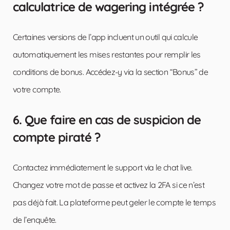
calculatrice de wagering intégrée ?
Certaines versions de l’app incluent un outil qui calcule
automatiquement les mises restantes pour remplir les
conditions de bonus. Accédez-y via la section “Bonus” de
votre compte.
6. Que faire en cas de suspicion de
compte piraté ?
Contactez immédiatement le support via le chat live.
Changez votre mot de passe et activez la 2FA si ce n’est
pas déjà fait. La plateforme peut geler le compte le temps
de l’enquête.