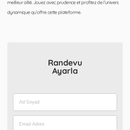
meilleur allié. Jouez avec prudence et profitez de l’univers
dynamique qu’offre cette plateforme.
Randevu
Ayarla