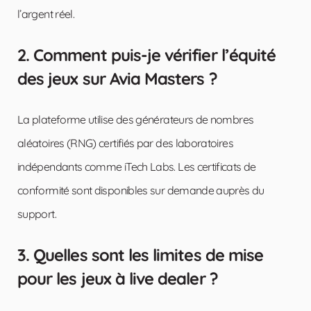
l’argent réel.
2. Comment puis-je vérifier l’équité
des jeux sur Avia Masters ?
La plateforme utilise des générateurs de nombres
aléatoires (RNG) certifiés par des laboratoires
indépendants comme iTech Labs. Les certificats de
conformité sont disponibles sur demande auprès du
support.
3. Quelles sont les limites de mise
pour les jeux à live dealer ?