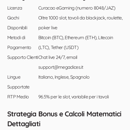
Licenza
Curacao eGaming (numero 8048/JAZ)
Giochi
Oltre 1000 slot, tavoli da blackjack, roulette,
Disponibili
poker live
Metodi di
Bitcoin (BTC), Ethereum (ETH), Litecoin
Pagamento
(LTC), Tether (USDT)
Supporto Clienti
Chat live 24/7, email
support@megadices.it
Lingue
Italiano, Inglese, Spagnolo
Supportate
RTP Medio
96.5% per le slot, variabile per i tavoli
Strategia Bonus e Calcoli Matematici
Dettagliati