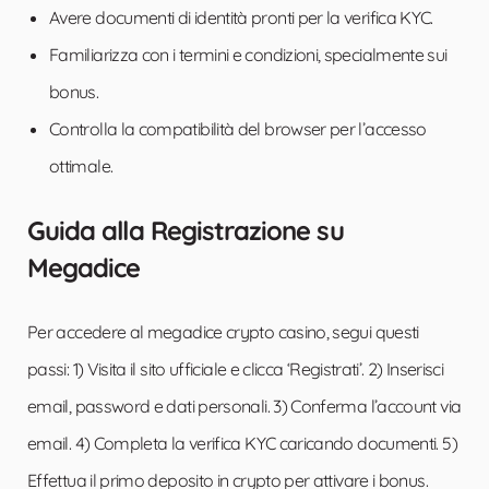
Avere documenti di identità pronti per la verifica KYC.
Familiarizza con i termini e condizioni, specialmente sui
bonus.
Controlla la compatibilità del browser per l’accesso
ottimale.
Guida alla Registrazione su
Megadice
Per accedere al megadice crypto casino, segui questi
passi: 1) Visita il sito ufficiale e clicca ‘Registrati’. 2) Inserisci
email, password e dati personali. 3) Conferma l’account via
email. 4) Completa la verifica KYC caricando documenti. 5)
Effettua il primo deposito in crypto per attivare i bonus.