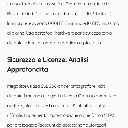
transazioni veloci e basse fee. Esempio: un prelievo in
Bitcoin richiede 1-3 conferme di rete (circa 10-30 minuti). I
limiti di prelievo sono 0.001 BTC minimo e 10 BTC massimo
al giorno. Usa portafogli hardware per sicurezza extra
durante le transazioni nel megadice crypto casino.
Sicurezza e Licenze: Analisi
Approfondita
Megadice utilizza SSL 256-bit per crittografare i dati
durante il megadice login. La licenza Curacao garantisce
audit regolari, ma verifica sempre l’autenticità sul sito
ufficiale. Implementa l’autenticazione a due fattori (2FA)
per proteggere l’account da accessi non autorizzati.