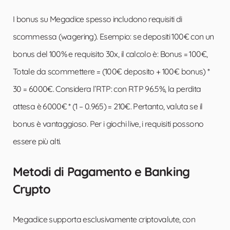
I bonus su Megadice spesso includono requisiti di
scommessa (wagering). Esempio: se depositi 100€ con un
bonus del 100% e requisito 30x, il calcolo è: Bonus = 100€,
Totale da scommettere = (100€ deposito + 100€ bonus) *
30 = 6000€. Considera l’RTP: con RTP 96.5%, la perdita
attesa è 6000€ * (1 – 0.965) = 210€. Pertanto, valuta se il
bonus è vantaggioso. Per i giochi live, i requisiti possono
essere più alti.
Metodi di Pagamento e Banking
Crypto
Megadice supporta esclusivamente criptovalute, con