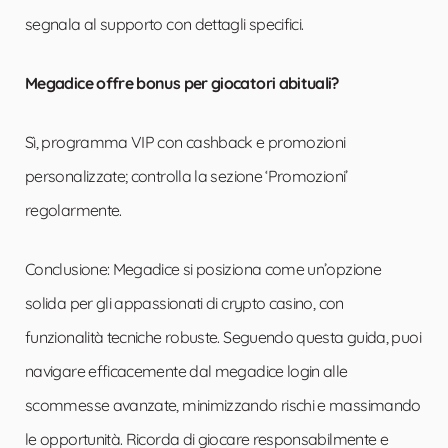
segnala al supporto con dettagli specifici.
Megadice offre bonus per giocatori abituali?
Sì, programma VIP con cashback e promozioni
personalizzate; controlla la sezione ‘Promozioni’
regolarmente.
Conclusione: Megadice si posiziona come un’opzione
solida per gli appassionati di crypto casino, con
funzionalità tecniche robuste. Seguendo questa guida, puoi
navigare efficacemente dal megadice login alle
scommesse avanzate, minimizzando rischi e massimando
le opportunità. Ricorda di giocare responsabilmente e