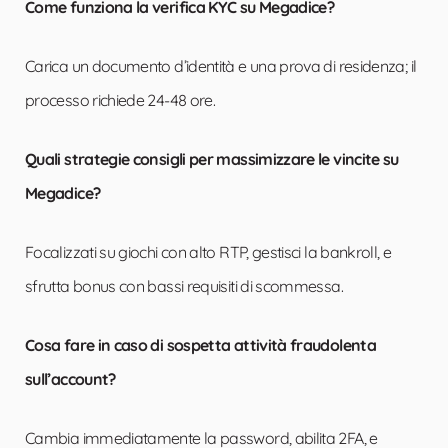
Come funziona la verifica KYC su Megadice?
Carica un documento d’identità e una prova di residenza; il
processo richiede 24-48 ore.
Quali strategie consigli per massimizzare le vincite su
Megadice?
Focalizzati su giochi con alto RTP, gestisci la bankroll, e
sfrutta bonus con bassi requisiti di scommessa.
Cosa fare in caso di sospetta attività fraudolenta
sull’account?
Cambia immediatamente la password, abilita 2FA, e