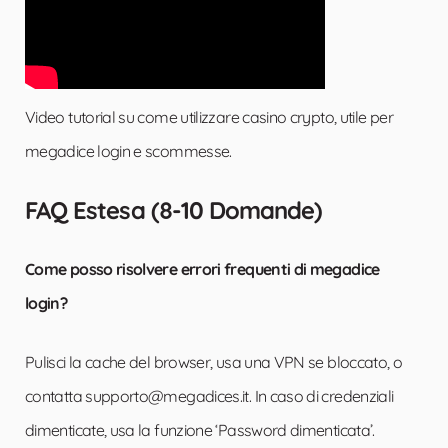
Video tutorial su come utilizzare casino crypto, utile per
megadice login e scommesse.
FAQ Estesa (8-10 Domande)
Come posso risolvere errori frequenti di megadice
login?
Pulisci la cache del browser, usa una VPN se bloccato, o
contatta supporto@megadices.it. In caso di credenziali
dimenticate, usa la funzione ‘Password dimenticata’.