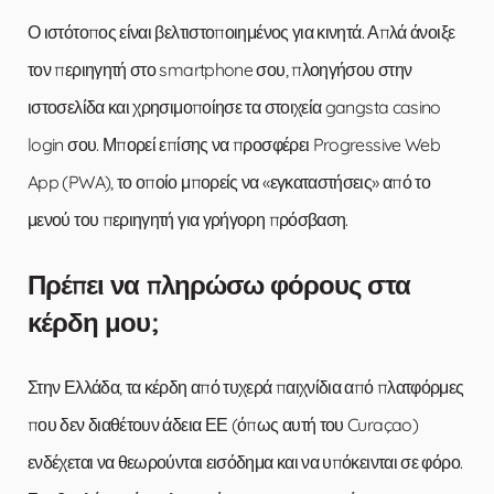
Ο ιστότοπος είναι βελτιστοποιημένος για κινητά. Απλά άνοιξε
τον περιηγητή στο smartphone σου, πλοηγήσου στην
ιστοσελίδα και χρησιμοποίησε τα στοιχεία gangsta casino
login σου. Μπορεί επίσης να προσφέρει Progressive Web
App (PWA), το οποίο μπορείς να «εγκαταστήσεις» από το
μενού του περιηγητή για γρήγορη πρόσβαση.
Πρέπει να πληρώσω φόρους στα
κέρδη μου;
Στην Ελλάδα, τα κέρδη από τυχερά παιχνίδια από πλατφόρμες
που δεν διαθέτουν άδεια ΕΕ (όπως αυτή του Curaçao)
ενδέχεται να θεωρούνται εισόδημα και να υπόκεινται σε φόρο.