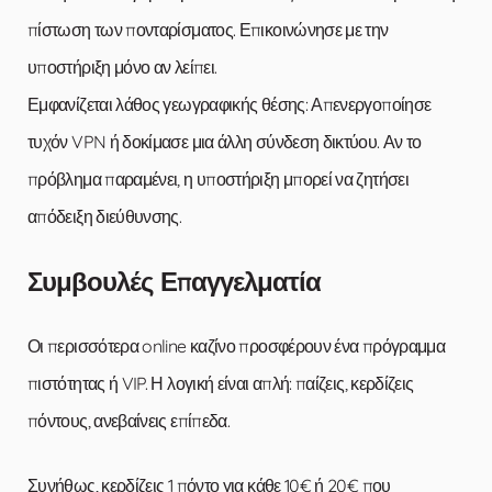
πίστωση των πονταρίσματος. Επικοινώνησε με την
υποστήριξη μόνο αν λείπει.
Εμφανίζεται λάθος γεωγραφικής θέσης: Απενεργοποίησε
τυχόν VPN ή δοκίμασε μια άλλη σύνδεση δικτύου. Αν το
πρόβλημα παραμένει, η υποστήριξη μπορεί να ζητήσει
απόδειξη διεύθυνσης.
Συμβουλές Επαγγελματία
Οι περισσότερα online καζίνο προσφέρουν ένα πρόγραμμα
πιστότητας ή VIP. Η λογική είναι απλή: παίζεις, κερδίζεις
πόντους, ανεβαίνεις επίπεδα.
Συνήθως, κερδίζεις 1 πόντο για κάθε 10€ ή 20€ που