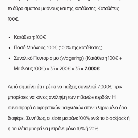
το άθροισμα του μπόνους και της κατάθεσης. Καταθέτεις
100€.
Κατάθεση: 100€
Ποσό Μπόνους: 100€ (100% της κατάθεσης)
Συνολικό Πονταρίσιμο (Wagering): (Κατάθεση 100€ +
Μπόνους 100€) x 35 = 200€ x 35 =
7.000€
Αυτό σημαίνει ότι πρέπει να παίξεις συνολικά 7.000€ πριν
μπορέσεις να κάνεις ανάληψη των πιθανών κερδών. Η
συνεισφορά διαφορετικών παιχνιδιών στον πληρωμένο όρο
διαφέρει. Συνήθως, οι slots μετράνε 100%, ενώ το blackjack ή
η ρουλέτα μπορεί να μετράνε μόνο 10% ή 20%.