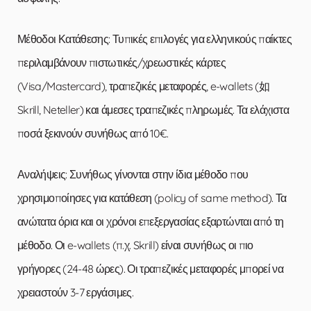
Μέθοδοι Κατάθεσης: Τυπικές επιλογές για ελληνικούς παίκτες
περιλαμβάνουν πιστωτικές/χρεωστικές κάρτες
(Visa/Mastercard), τραπεζικές μεταφορές, e-wallets (如
Skrill, Neteller) και άμεσες τραπεζικές πληρωμές. Τα ελάχιστα
ποσά ξεκινούν συνήθως από 10€.
Αναλήψεις: Συνήθως γίνονται στην ίδια μέθοδο που
χρησιμοποίησες για κατάθεση (policy of same method). Τα
ανώτατα όρια και οι χρόνοι επεξεργασίας εξαρτώνται από τη
μέθοδο. Οι e-wallets (π.χ. Skrill) είναι συνήθως οι πιο
γρήγορες (24-48 ώρες). Οι τραπεζικές μεταφορές μπορεί να
χρειαστούν 3-7 εργάσιμες.