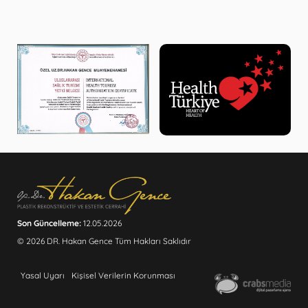
Son Güncelleme:
12.05.2026
© 2026 DR. Hakan Gence Tüm Hakları Saklıdır
Yasal Uyarı
Kişisel Verilerin Korunması