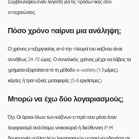
Συμβουλέψου έναν λογιστή για τις προσωπικές σου
υποχρεώσεις.
Πόσο χρόνο παίρνει μια ανάληψη;
Ο χρόνος επεξεργασίας από την πλευρά του καζίνου είναι
συνήθως 24-72 ώρες. Ο συνολικός χρόνος μέχρι να λάβεις τα
χρήματα εξαρτάται από τη μέθοδο: e-wallets (1-3 μέρες),
κάρτες ή τραπεζικές μεταφορές (3-8 εργάσιμες).
Μπορώ να έχω δύο λογαριασμούς;
Όχι. Οι όροοι όλων των καζίνων επιτρέπουν μόνο έναν
λογαριασμό ανά άτομο, νοικοκυριό ή διεύθυνση IP. Η
δημιουργία πολλαπλών λογαριασμών μπορεί να οδηγήσει σε