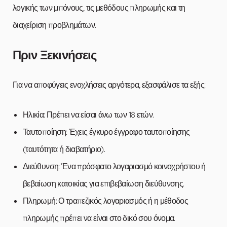
λογικής των μπόνους, τις μεθόδους πληρωμής και τη
διαχείριση προβλημάτων.
Πριν Ξεκινήσεις
Για να αποφύγεις ενοχλήσεις αργότερα, εξασφάλισε τα εξής:
Ηλικία: Πρέπει να είσαι άνω των 18 ετών.
Ταυτοποίηση: Έχεις έγκυρο έγγραφο ταυτοποίησης
(ταυτότητα ή διαβατήριο).
Διεύθυνση: Ένα πρόσφατο λογαριασμό κοινοχρήστου ή
βεβαίωση κατοικίας για επιβεβαίωση διεύθυνσης.
Πληρωμή: Ο τραπεζικός λογαριασμός ή η μέθοδος
πληρωμής πρέπει να είναι στο δικό σου όνομα.